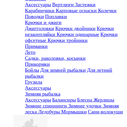
Аксессуары
Вертлюги
Застежки
Карабинчики
Карповые оснаски
Колечки
Поводки
Поплавки
Крючки и джиги
Джигголовки
Крючки двойники
Крючки
незацепляйки
Крючки одинарные
Крючки
офсетные
Крючки тройники
Приманки
Лето
Садки, раколовки, косынки
Прикормки
Бойлы
Для зимней рыбалки
Для летний
рыбалки
Грузила
Аксессуары
Зимняя рыбалка
Аксессуары
Балансиры
Блесна
Жерлицы
Зимние спиннинги
Зимние удочки
Зимняя
леска
Ледобуры
Мормышки
Сани-волокуши