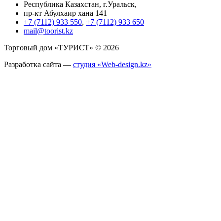
Республика Казахстан, г.Уральск,
пр-кт Абулхаир хана 141
+7 (7112) 933 550
,
+7 (7112) 933 650
mail@toorist.kz
Торговый дом «ТУРИСТ» © 2026
Разработка сайта —
студия «Web-design.kz»