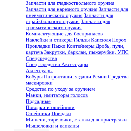
Запчасти для гладкоствольного оружия
Запчасти для нарезного оружия
Запчасти для
пневматического оружия
Запчасти для
страйкбольного оружия
Запчасти для
травматического оружия
Комплектующие для боеприпасов
Наклейки и стикеры
Гильзы
Капсюля
Порох
Прокладки
Пыжи
Контейнеры
Дробь, пули,
картечь
Закрутки, барклаи, пыжерубки, УПС
Спецсредства
Спец. средства
Аксессуары
Аксессуары
Кобуры
Патронташи, ягдаши
Ремни
Средства
маскировки
Средства по уходу за оружием
Манки, имитаторы голосов
Подсадные
Поводки и ошейники
Ошейники
Поводки
Мишени, тарелочки, станки для пристрелки
Мышеловки и капканы