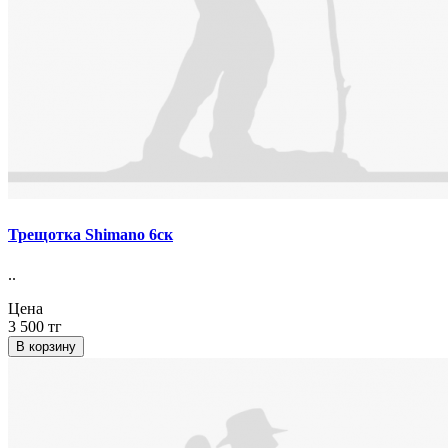
Трещотка Shimano 6ск
..
Цена
3 500 тг
В корзину