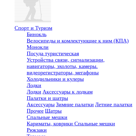
Спорт и Туризм
Бинокль
Велосипеды и комлектующие к ним (КПА)
Монокли
Посуда туристическая
Устройства связи, сигнализации,
навигаторы, эхолоты, камеры.
видеорегистраторы, мегафоны
Холодильники и кулеры
Лодки
Лодки
Аксессуары к лодкам
Палатки и шатры
Аксессуары
Зимние палатки
Летние палатки
Прочее
Шатры
Спальные мешки
Кариматы, коврики
Спальные мешки
Рюкзаки