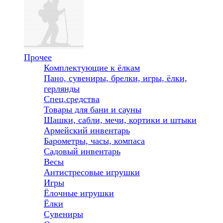
Прочее
Комплектующие к ёлкам
Пано, сувениры, брелки, игры, ёлки,
герлянды
Спец.средства
Товары для бани и сауны
Шашки, сабли, мечи, кортики и штыки
Армейский инвентарь
Барометры, часы, компаса
Садовый инвентарь
Весы
Антистресовые игрушки
Игры
Ёлочные игрушки
Ёлки
Сувениры