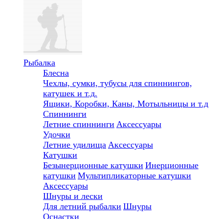
Рыбалка
Блесна
Чехлы, сумки, тубусы для спиннингов,
катушек и т.д.
Ящики, Коробки, Каны, Мотыльницы и т.д
Спиннинги
Летние спиннинги
Аксессуары
Удочки
Летние удилища
Аксессуары
Катушки
Безынерционные катушки
Инерционные
катушки
Мультипликаторные катушки
Аксессуары
Шнуры и лески
Для летний рыбалки
Шнуры
Оснастки