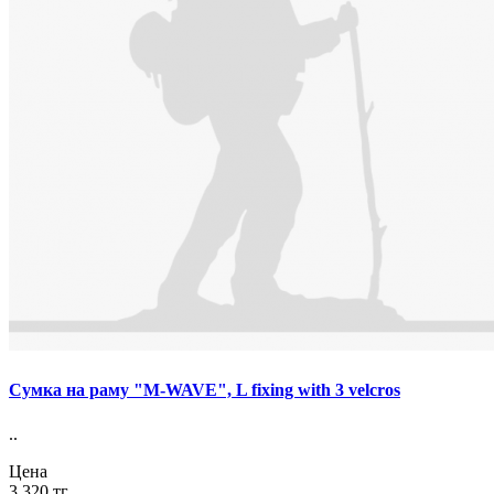
Сумка на раму "M-WAVE", L fixing with 3 velcros
..
Цена
3 320 тг