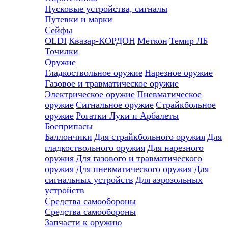
Пусковые устройства, сигналы
Путевки и марки
Сейфы
OLDI
Квазар-КОРДОН
Меткон
Темир ЛБ
Точилки
Оружие
Гладкоствольное оружие
Нарезное оружие
Газовое и травматическое оружие
Электрическое оружие
Пневматическое
оружие
Сигнальное оружие
Страйкбольное
оружие
Рогатки
Луки и Арбалеты
Боеприпасы
Баллончики
Для страйкбольного оружия
Для
гладкоствольного оружия
Для нарезного
оружия
Для газового и травматического
оружия
Для пневматического оружия
Для
сигнальных устройств
Для аэрозольных
устройств
Средства самообороны
Средства самообороны
Запчасти к оружию