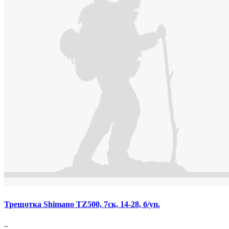
Трещотка Shimano TZ500, 7ск, 14-28, б/уп.
..