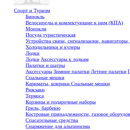
Спорт и Туризм
Бинокль
Велосипеды и комлектующие к ним (КПА)
Монокли
Посуда туристическая
Устройства связи, сигнализации, навигаторы
Холодильники и кулеры
Лодки
Лодки
Аксессуары к лодкам
Палатки и шатры
Аксессуары
Зимние палатки
Летние палатки
Спальные мешки
Кариматы, коврики
Спальные мешки
Рюкзаки
Термоса
Корзины и подарочные наборы
Гриль, барбекю
Костровые принадлежности, газовое оборудо
Спасательные средства
Снаряжение для альпинизма