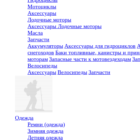
Мотоциклы
Аксессуары
Лодочные моторы
Аксессуары
Лодочные моторы
Масла
Запчасти
Аккумуляторы
Аксессуары для гидроциклов
А
снегоходов
Баки топливные, канистры и при
моторам
Запасные части к мотовездеходам
За
Велосипеды
Аксессуары
Велосипеды
Запчасти
Одежда
Ремни (одежда)
Зимняя одежда
Летняя одежда