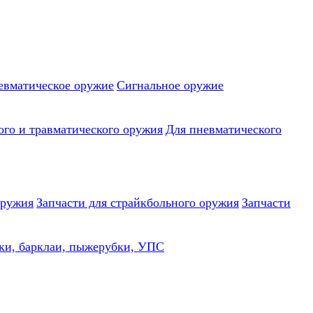
евматическое оружие
Сигнальное оружие
ого и травматического оружия
Для пневматического
оружия
Запчасти для страйкбольного оружия
Запчасти
ки, барклаи, пыжерубки, УПС