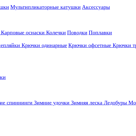
ушки
Мультипликаторные катушки
Аксессуары
и
Карповые оснаски
Колечки
Поводки
Поплавки
цепляйки
Крючки одинарные
Крючки офсетные
Крючки т
лки
ие спиннинги
Зимние удочки
Зимняя леска
Ледобуры
Мо