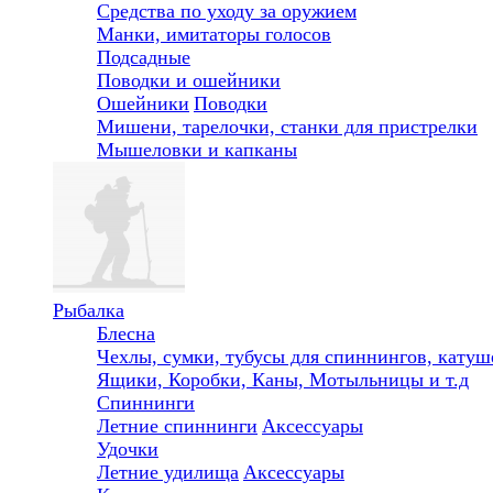
Средства по уходу за оружием
Манки, имитаторы голосов
Подсадные
Поводки и ошейники
Ошейники
Поводки
Мишени, тарелочки, станки для пристрелки
Мышеловки и капканы
Рыбалка
Блесна
Чехлы, сумки, тубусы для спиннингов, катуше
Ящики, Коробки, Каны, Мотыльницы и т.д
Спиннинги
Летние спиннинги
Аксессуары
Удочки
Летние удилища
Аксессуары