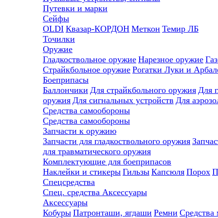
Путевки и марки
Сейфы
OLDI
Квазар-КОРДОН
Меткон
Темир ЛБ
Точилки
Оружие
Гладкоствольное оружие
Нарезное оружие
Газ
Страйкбольное оружие
Рогатки
Луки и Арбал
Боеприпасы
Баллончики
Для страйкбольного оружия
Для 
оружия
Для сигнальных устройств
Для аэрозо
Средства самообороны
Средства самообороны
Запчасти к оружию
Запчасти для гладкоствольного оружия
Запчас
для травматического оружия
Комплектующие для боеприпасов
Наклейки и стикеры
Гильзы
Капсюля
Порох
П
Спецсредства
Спец. средства
Аксессуары
Аксессуары
Кобуры
Патронташи, ягдаши
Ремни
Средства