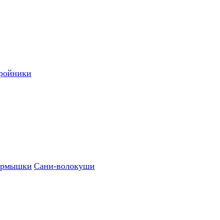
ройники
рмышки
Сани-волокуши