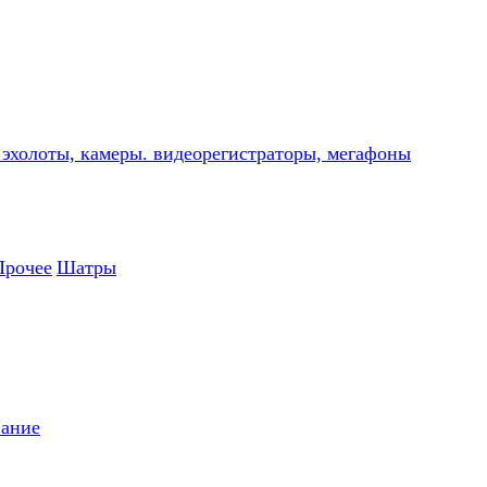
, эхолоты, камеры. видеорегистраторы, мегафоны
Прочее
Шатры
вание