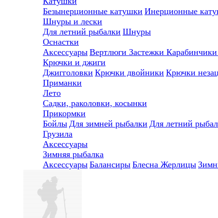
Катушки
Безынерционные катушки
Инерционные кат
Шнуры и лески
Для летний рыбалки
Шнуры
Оснастки
Аксессуары
Вертлюги
Застежки
Карабинчик
Крючки и джиги
Джигголовки
Крючки двойники
Крючки неза
Приманки
Лето
Садки, раколовки, косынки
Прикормки
Бойлы
Для зимней рыбалки
Для летний рыба
Грузила
Аксессуары
Зимняя рыбалка
Аксессуары
Балансиры
Блесна
Жерлицы
Зимн