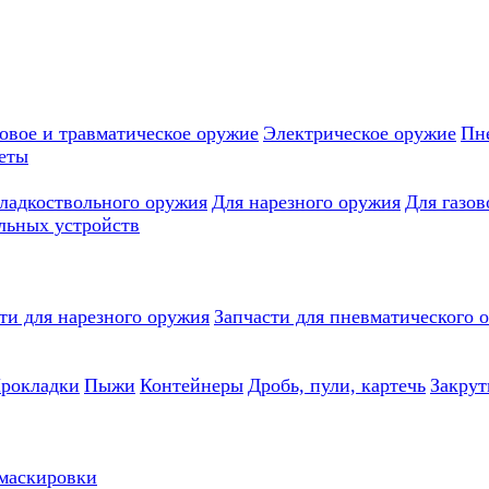
овое и травматическое оружие
Электрическое оружие
Пн
еты
гладкоствольного оружия
Для нарезного оружия
Для газов
льных устройств
ти для нарезного оружия
Запчасти для пневматического 
рокладки
Пыжи
Контейнеры
Дробь, пули, картечь
Закрут
 маскировки