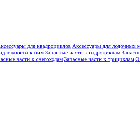
ксессуары для квадроциклов
Аксессуары для лодочных 
надлежности к ним
Запасные части к гидроциклам
Запасн
пасные части к снегоходам
Запасные части к трициклам
О