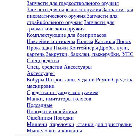
Запчасти для гладкоствольного оружия
Запчасти для нарезного оружия
Запчасти для
пневматического оружия
Запчасти для
страйкбольного оружия
Запчасти для
травматического оружия
Комплектующие для боеприпасов
Наклейки и стикеры
Гильзы
Капсюля
Порох
Прокладки
Пыжи
Контейнеры
Дробь, пули,
картечь
Закрутки, барклаи, пыжерубки, УПС
Спецсредства
Спец. средства
Аксессуары
Аксессуары
Кобуры
Патронташи, ягдаши
Ремни
Средства
маскировки
Средства по уходу за оружием
Манки, имитаторы голосов
Подсадные
Поводки и ошейники
Ошейники
Поводки
Мишени, тарелочки, станки для пристрелки
Мышеловки и капканы