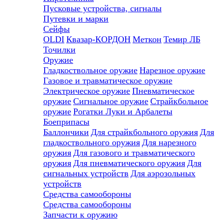
Пусковые устройства, сигналы
Путевки и марки
Сейфы
OLDI
Квазар-КОРДОН
Меткон
Темир ЛБ
Точилки
Оружие
Гладкоствольное оружие
Нарезное оружие
Газовое и травматическое оружие
Электрическое оружие
Пневматическое
оружие
Сигнальное оружие
Страйкбольное
оружие
Рогатки
Луки и Арбалеты
Боеприпасы
Баллончики
Для страйкбольного оружия
Для
гладкоствольного оружия
Для нарезного
оружия
Для газового и травматического
оружия
Для пневматического оружия
Для
сигнальных устройств
Для аэрозольных
устройств
Средства самообороны
Средства самообороны
Запчасти к оружию