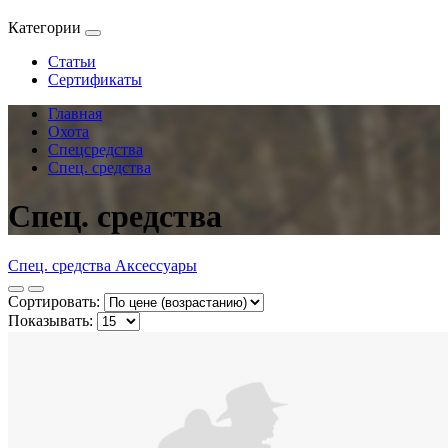
Категории
Статьи
Сертификаты
Главная
Охота
Спецсредства
Спец. средства
Спец. средства
Спец. средства
Аксессуары
Сортировать:
Показывать: