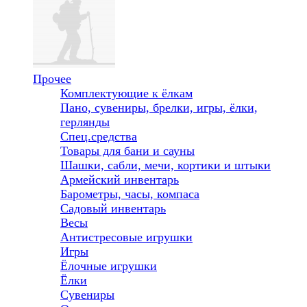
Прочее
Комплектующие к ёлкам
Пано, сувениры, брелки, игры, ёлки,
герлянды
Спец.средства
Товары для бани и сауны
Шашки, сабли, мечи, кортики и штыки
Армейский инвентарь
Барометры, часы, компаса
Садовый инвентарь
Весы
Антистресовые игрушки
Игры
Ёлочные игрушки
Ёлки
Сувениры