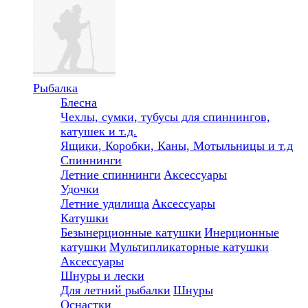
Рыбалка
Блесна
Чехлы, сумки, тубусы для спиннингов,
катушек и т.д.
Ящики, Коробки, Каны, Мотыльницы и т.д
Спиннинги
Летние спиннинги
Аксессуары
Удочки
Летние удилища
Аксессуары
Катушки
Безынерционные катушки
Инерционные
катушки
Мультипликаторные катушки
Аксессуары
Шнуры и лески
Для летний рыбалки
Шнуры
Оснастки