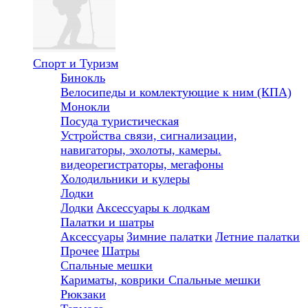
Спорт и Туризм
Бинокль
Велосипеды и комлектующие к ним (КПА)
Монокли
Посуда туристическая
Устройства связи, сигнализации,
навигаторы, эхолоты, камеры.
видеорегистраторы, мегафоны
Холодильники и кулеры
Лодки
Лодки
Аксессуары к лодкам
Палатки и шатры
Аксессуары
Зимние палатки
Летние палатки
Прочее
Шатры
Спальные мешки
Кариматы, коврики
Спальные мешки
Рюкзаки