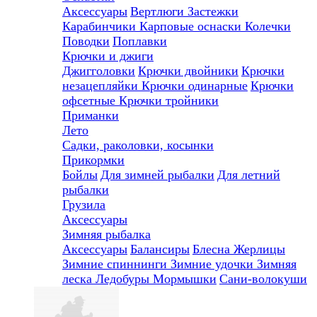
Аксессуары
Вертлюги
Застежки
Карабинчики
Карповые оснаски
Колечки
Поводки
Поплавки
Крючки и джиги
Джигголовки
Крючки двойники
Крючки
незацепляйки
Крючки одинарные
Крючки
офсетные
Крючки тройники
Приманки
Лето
Садки, раколовки, косынки
Прикормки
Бойлы
Для зимней рыбалки
Для летний
рыбалки
Грузила
Аксессуары
Зимняя рыбалка
Аксессуары
Балансиры
Блесна
Жерлицы
Зимние спиннинги
Зимние удочки
Зимняя
леска
Ледобуры
Мормышки
Сани-волокуши