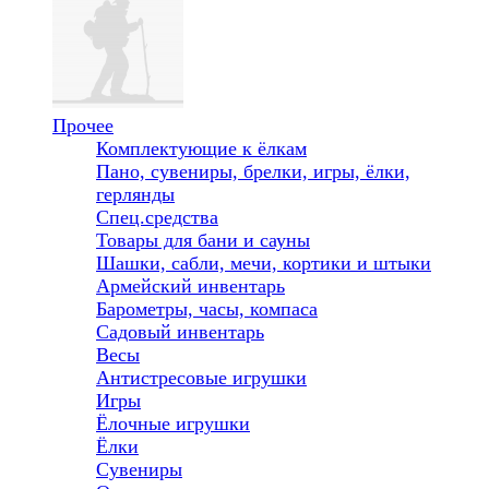
Прочее
Комплектующие к ёлкам
Пано, сувениры, брелки, игры, ёлки,
герлянды
Спец.средства
Товары для бани и сауны
Шашки, сабли, мечи, кортики и штыки
Армейский инвентарь
Барометры, часы, компаса
Садовый инвентарь
Весы
Антистресовые игрушки
Игры
Ёлочные игрушки
Ёлки
Сувениры