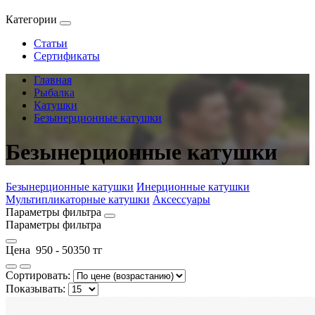
Категории
Статьи
Сертификаты
Главная
Рыбалка
Катушки
Безынерционные катушки
Безынерционные катушки
Безынерционные катушки
Инерционные катушки
Мультипликаторные катушки
Аксессуары
Параметры фильтра
Параметры фильтра
Цена
950
-
50350
тг
Сортировать:
Показывать: