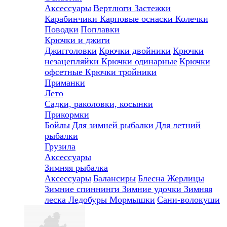
Аксессуары
Вертлюги
Застежки
Карабинчики
Карповые оснаски
Колечки
Поводки
Поплавки
Крючки и джиги
Джигголовки
Крючки двойники
Крючки
незацепляйки
Крючки одинарные
Крючки
офсетные
Крючки тройники
Приманки
Лето
Садки, раколовки, косынки
Прикормки
Бойлы
Для зимней рыбалки
Для летний
рыбалки
Грузила
Аксессуары
Зимняя рыбалка
Аксессуары
Балансиры
Блесна
Жерлицы
Зимние спиннинги
Зимние удочки
Зимняя
леска
Ледобуры
Мормышки
Сани-волокуши