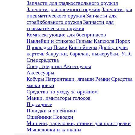
Запчасти для гладкоствольного оружия
Запчасти для нарезного оружия
Запчасти для
пневматического оружия
Запчасти для
страйкбольного оружия
Запчасти для
травматического оружия
Комплектующие для боеприпасов
Наклейки и стикеры
Гильзы
Капсюля
Порох
Прокладки
Пыжи
Контейнеры
Дробь, пули,
картечь
Закрутки, барклаи, пыжерубки, УПС
Спецсредства
Спец. средства
Аксессуары
Аксессуары
Кобуры
Патронташи, ягдаши
Ремни
Средства
маскировки
Средства по уходу за оружием
Манки, имитаторы голосов
Подсадные
Поводки и ошейники
Ошейники
Поводки
Мишени, тарелочки, станки для пристрелки
Мышеловки и капканы