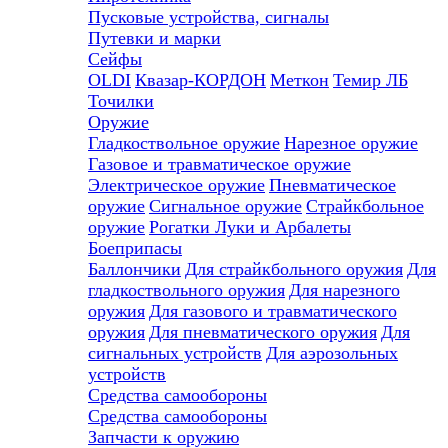
Пусковые устройства, сигналы
Путевки и марки
Сейфы
OLDI
Квазар-КОРДОН
Меткон
Темир ЛБ
Точилки
Оружие
Гладкоствольное оружие
Нарезное оружие
Газовое и травматическое оружие
Электрическое оружие
Пневматическое
оружие
Сигнальное оружие
Страйкбольное
оружие
Рогатки
Луки и Арбалеты
Боеприпасы
Баллончики
Для страйкбольного оружия
Для
гладкоствольного оружия
Для нарезного
оружия
Для газового и травматического
оружия
Для пневматического оружия
Для
сигнальных устройств
Для аэрозольных
устройств
Средства самообороны
Средства самообороны
Запчасти к оружию