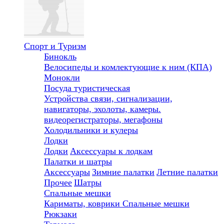
Спорт и Туризм
Бинокль
Велосипеды и комлектующие к ним (КПА)
Монокли
Посуда туристическая
Устройства связи, сигнализации,
навигаторы, эхолоты, камеры.
видеорегистраторы, мегафоны
Холодильники и кулеры
Лодки
Лодки
Аксессуары к лодкам
Палатки и шатры
Аксессуары
Зимние палатки
Летние палатки
Прочее
Шатры
Спальные мешки
Кариматы, коврики
Спальные мешки
Рюкзаки