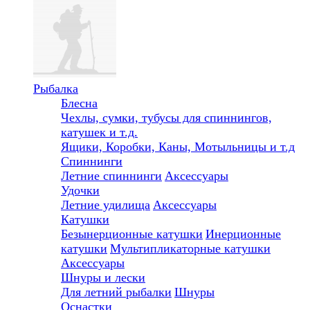
Рыбалка
Блесна
Чехлы, сумки, тубусы для спиннингов,
катушек и т.д.
Ящики, Коробки, Каны, Мотыльницы и т.д
Спиннинги
Летние спиннинги
Аксессуары
Удочки
Летние удилища
Аксессуары
Катушки
Безынерционные катушки
Инерционные
катушки
Мультипликаторные катушки
Аксессуары
Шнуры и лески
Для летний рыбалки
Шнуры
Оснастки