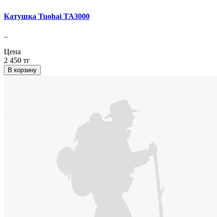
Катушка Tuohai TA3000
..
Цена
2 450 тг
В корзину