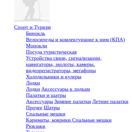
Спорт и Туризм
Бинокль
Велосипеды и комлектующие к ним (КПА)
Монокли
Посуда туристическая
Устройства связи, сигнализации,
навигаторы, эхолоты, камеры.
видеорегистраторы, мегафоны
Холодильники и кулеры
Лодки
Лодки
Аксессуары к лодкам
Палатки и шатры
Аксессуары
Зимние палатки
Летние палатки
Прочее
Шатры
Спальные мешки
Кариматы, коврики
Спальные мешки
Рюкзаки