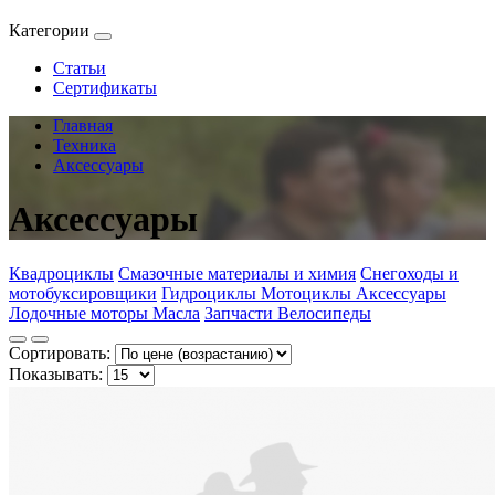
Категории
Статьи
Сертификаты
Главная
Техника
Аксессуары
Аксессуары
Квадроциклы
Смазочные материалы и химия
Снегоходы и
мотобуксировщики
Гидроциклы
Мотоциклы
Аксессуары
Лодочные моторы
Масла
Запчасти
Велосипеды
Сортировать:
Показывать: