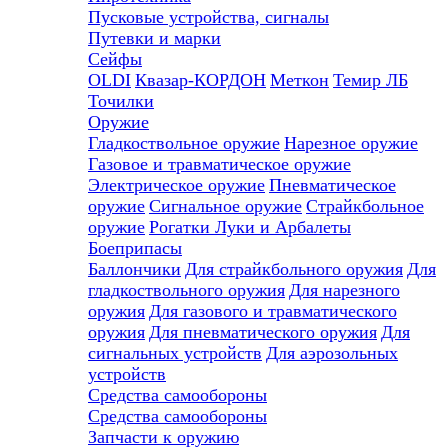
Пусковые устройства, сигналы
Путевки и марки
Сейфы
OLDI
Квазар-КОРДОН
Меткон
Темир ЛБ
Точилки
Оружие
Гладкоствольное оружие
Нарезное оружие
Газовое и травматическое оружие
Электрическое оружие
Пневматическое
оружие
Сигнальное оружие
Страйкбольное
оружие
Рогатки
Луки и Арбалеты
Боеприпасы
Баллончики
Для страйкбольного оружия
Для
гладкоствольного оружия
Для нарезного
оружия
Для газового и травматического
оружия
Для пневматического оружия
Для
сигнальных устройств
Для аэрозольных
устройств
Средства самообороны
Средства самообороны
Запчасти к оружию