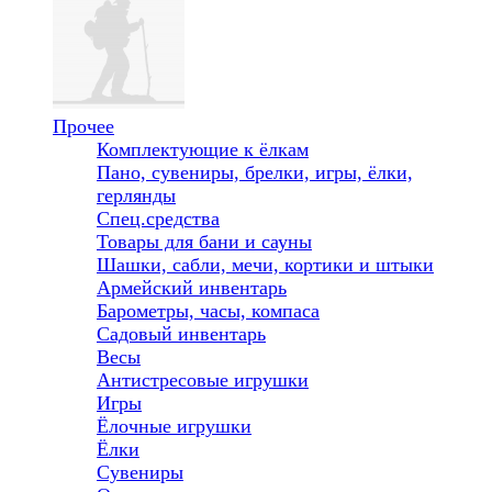
Прочее
Комплектующие к ёлкам
Пано, сувениры, брелки, игры, ёлки,
герлянды
Спец.средства
Товары для бани и сауны
Шашки, сабли, мечи, кортики и штыки
Армейский инвентарь
Барометры, часы, компаса
Садовый инвентарь
Весы
Антистресовые игрушки
Игры
Ёлочные игрушки
Ёлки
Сувениры