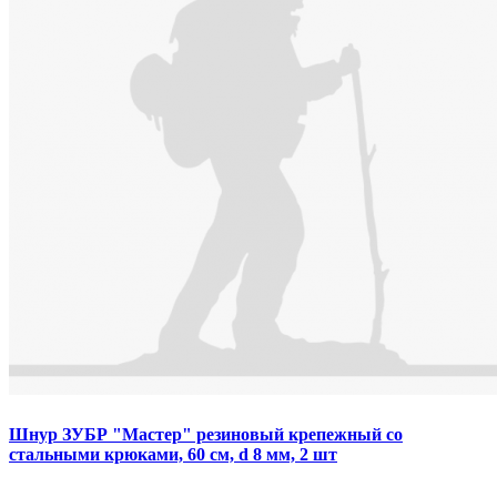
Шнур ЗУБР "Мастер" резиновый крепежный со
стальными крюками, 60 см, d 8 мм, 2 шт