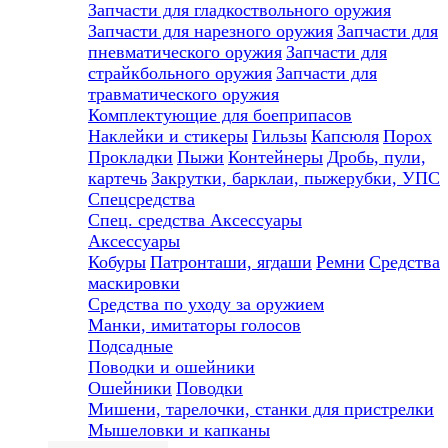
Запчасти для гладкоствольного оружия
Запчасти для нарезного оружия
Запчасти для
пневматического оружия
Запчасти для
страйкбольного оружия
Запчасти для
травматического оружия
Комплектующие для боеприпасов
Наклейки и стикеры
Гильзы
Капсюля
Порох
Прокладки
Пыжи
Контейнеры
Дробь, пули,
картечь
Закрутки, барклаи, пыжерубки, УПС
Спецсредства
Спец. средства
Аксессуары
Аксессуары
Кобуры
Патронташи, ягдаши
Ремни
Средства
маскировки
Средства по уходу за оружием
Манки, имитаторы голосов
Подсадные
Поводки и ошейники
Ошейники
Поводки
Мишени, тарелочки, станки для пристрелки
Мышеловки и капканы