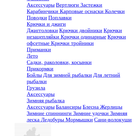
Аксессуары
Вертлюги
Застежки
Карабинчики
Карповые оснаски
Колечки
Поводки
Поплавки
Крючки и джиги
Джигголовки
Крючки двойники
Крючки
незацепляйки
Крючки одинарные
Крючки
офсетные
Крючки тройники
Приманки
Лето
Садки, раколовки, косынки
Прикормки
Бойлы
Для зимней рыбалки
Для летний
рыбалки
Грузила
Аксессуары
Зимняя рыбалка
Аксессуары
Балансиры
Блесна
Жерлицы
Зимние спиннинги
Зимние удочки
Зимняя
леска
Ледобуры
Мормышки
Сани-волокуши