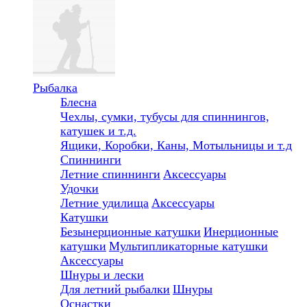
Рыбалка
Блесна
Чехлы, сумки, тубусы для спиннингов,
катушек и т.д.
Ящики, Коробки, Каны, Мотыльницы и т.д
Спиннинги
Летние спиннинги
Аксессуары
Удочки
Летние удилища
Аксессуары
Катушки
Безынерционные катушки
Инерционные
катушки
Мультипликаторные катушки
Аксессуары
Шнуры и лески
Для летний рыбалки
Шнуры
Оснастки