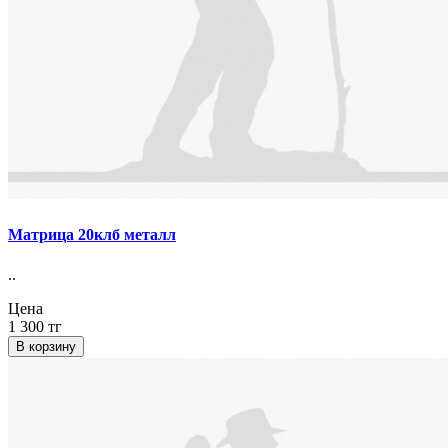
Матрица 20клб металл
..
Цена
1 300 тг
В корзину