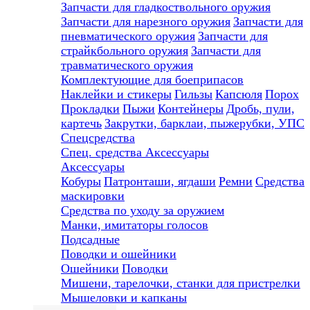
Запчасти для гладкоствольного оружия
Запчасти для нарезного оружия
Запчасти для
пневматического оружия
Запчасти для
страйкбольного оружия
Запчасти для
травматического оружия
Комплектующие для боеприпасов
Наклейки и стикеры
Гильзы
Капсюля
Порох
Прокладки
Пыжи
Контейнеры
Дробь, пули,
картечь
Закрутки, барклаи, пыжерубки, УПС
Спецсредства
Спец. средства
Аксессуары
Аксессуары
Кобуры
Патронташи, ягдаши
Ремни
Средства
маскировки
Средства по уходу за оружием
Манки, имитаторы голосов
Подсадные
Поводки и ошейники
Ошейники
Поводки
Мишени, тарелочки, станки для пристрелки
Мышеловки и капканы