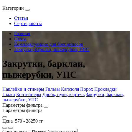
Категории
Статьи
Сертификаты
Главная
Охота
Комплектующие для боеприпасов
Закрутки, барклаи, пыжерубки, УПС
Закрутки, барклаи,
пыжерубки, УПС
Наклейки и стикеры
Гильзы
Капсюля
Порох
Прокладки
Пыжи
Контейнеры
Дробь, пули, картечь
Закрутки, барклаи,
пыжерубки, УПС
Параметры фильтра
Параметры фильтра
Цена
570
-
28250
тг
Сортировать: