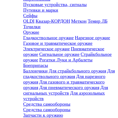
Пусковые устройства, сигналы
Путевки и марки
Сейфы
OLDI
Квазар-КОРДОН
Меткон
Темир ЛБ
Точилки
Оружие
Гладкоствольное оружие
Нарезное оружие
Газовое и травматическое оружие
Электрическое оружие
Пневматическое
оружие
Сигнальное оружие
Страйкбольное
оружие
Рогатки
Луки и Арбалеты
Боеприпасы
Баллончики
Для страйкбольного оружия
Для
гладкоствольного оружия
Для нарезного
оружия
Для газового и травматического
оружия
Для пневматического оружия
Для
сигнальных устройств
Для аэрозольных
устройств
Средства самообороны
Средства самообороны
Запчасти к оружию