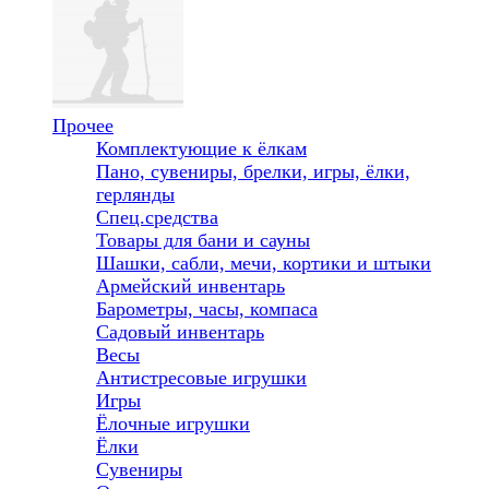
Прочее
Комплектующие к ёлкам
Пано, сувениры, брелки, игры, ёлки,
герлянды
Спец.средства
Товары для бани и сауны
Шашки, сабли, мечи, кортики и штыки
Армейский инвентарь
Барометры, часы, компаса
Садовый инвентарь
Весы
Антистресовые игрушки
Игры
Ёлочные игрушки
Ёлки
Сувениры