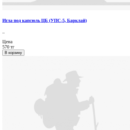
Игла под капсюль ЦБ (УПС-5, Барклай)
..
Цена
570 тг
В корзину