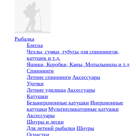
Рыбалка
Блесна
Чехлы, сумки, тубусы для спиннингов,
катушек и т.д.
Ящики, Коробки, Каны, Мотыльницы и т.д
Спиннинги
Летние спиннинги
Аксессуары
Удочки
Летние удилища
Аксессуары
Катушки
Безынерционные катушки
Инерционные
катушки
Мультипликаторные катушки
Аксессуары
Шнуры и лески
Для летний рыбалки
Шнуры
Оснастки