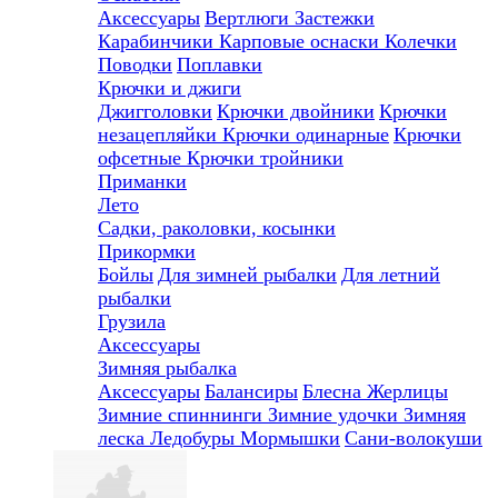
Аксессуары
Вертлюги
Застежки
Карабинчики
Карповые оснаски
Колечки
Поводки
Поплавки
Крючки и джиги
Джигголовки
Крючки двойники
Крючки
незацепляйки
Крючки одинарные
Крючки
офсетные
Крючки тройники
Приманки
Лето
Садки, раколовки, косынки
Прикормки
Бойлы
Для зимней рыбалки
Для летний
рыбалки
Грузила
Аксессуары
Зимняя рыбалка
Аксессуары
Балансиры
Блесна
Жерлицы
Зимние спиннинги
Зимние удочки
Зимняя
леска
Ледобуры
Мормышки
Сани-волокуши