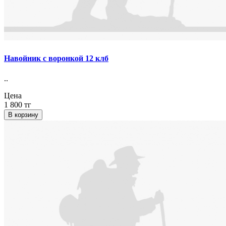
Навойник с воронкой 12 клб
..
Цена
1 800 тг
В корзину