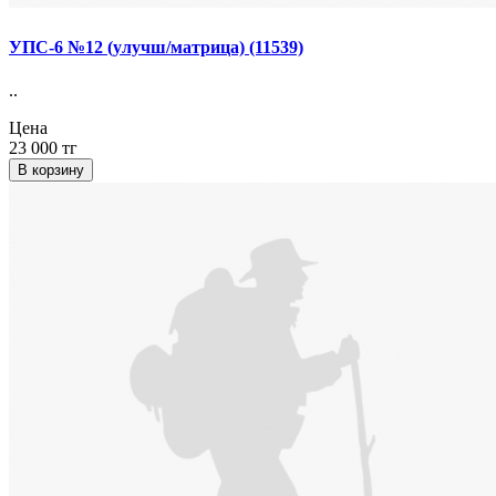
УПС-6 №12 (улучш/матрица) (11539)
..
Цена
23 000 тг
В корзину