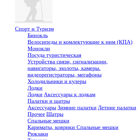
Спорт и Туризм
Бинокль
Велосипеды и комлектующие к ним (КПА)
Монокли
Посуда туристическая
Устройства связи, сигнализации,
навигаторы, эхолоты, камеры.
видеорегистраторы, мегафоны
Холодильники и кулеры
Лодки
Лодки
Аксессуары к лодкам
Палатки и шатры
Аксессуары
Зимние палатки
Летние палатки
Прочее
Шатры
Спальные мешки
Кариматы, коврики
Спальные мешки
Рюкзаки