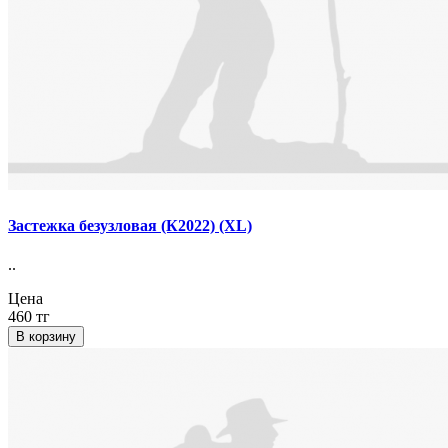
Застежка безузловая (К2022) (XL)
..
Цена
460 тг
В корзину