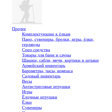
Прочее
Комплектующие к ёлкам
Пано, сувениры, брелки, игры, ёлки,
герлянды
Спец.средства
Товары для бани и сауны
Шашки, сабли, мечи, кортики и штыки
Армейский инвентарь
Барометры, часы, компаса
Садовый инвентарь
Весы
Антистресовые игрушки
Игры
Ёлочные игрушки
Ёлки
Сувениры