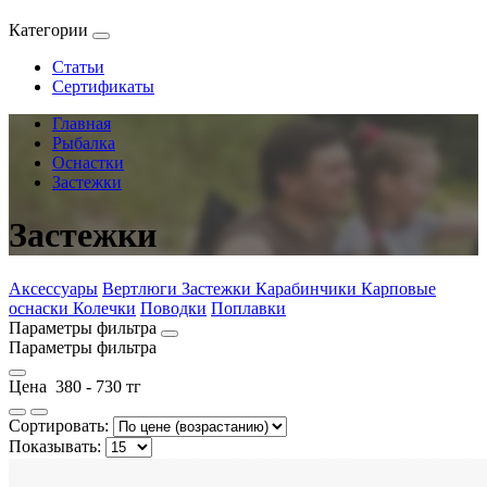
Категории
Статьи
Сертификаты
Главная
Рыбалка
Оснастки
Застежки
Застежки
Аксессуары
Вертлюги
Застежки
Карабинчики
Карповые
оснаски
Колечки
Поводки
Поплавки
Параметры фильтра
Параметры фильтра
Цена
380
-
730
тг
Сортировать:
Показывать: