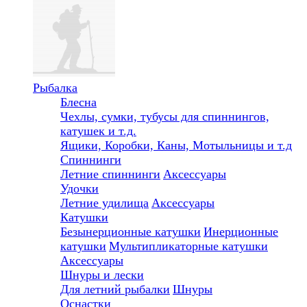
Рыбалка
Блесна
Чехлы, сумки, тубусы для спиннингов,
катушек и т.д.
Ящики, Коробки, Каны, Мотыльницы и т.д
Спиннинги
Летние спиннинги
Аксессуары
Удочки
Летние удилища
Аксессуары
Катушки
Безынерционные катушки
Инерционные
катушки
Мультипликаторные катушки
Аксессуары
Шнуры и лески
Для летний рыбалки
Шнуры
Оснастки