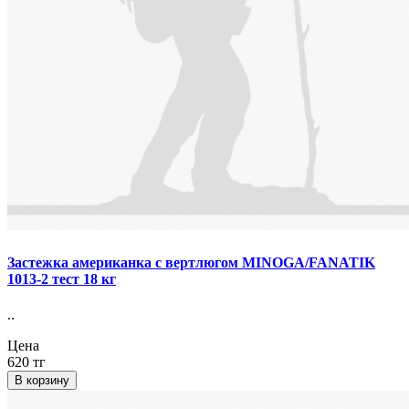
Застежка американка с вертлюгом MINOGA/FANATIK
1013-2 тест 18 кг
..
Цена
620 тг
В корзину