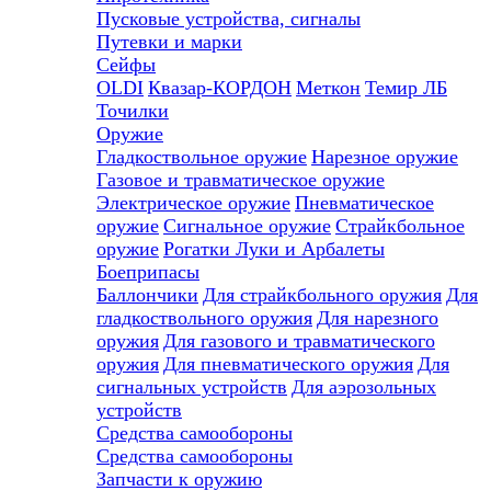
Пусковые устройства, сигналы
Путевки и марки
Сейфы
OLDI
Квазар-КОРДОН
Меткон
Темир ЛБ
Точилки
Оружие
Гладкоствольное оружие
Нарезное оружие
Газовое и травматическое оружие
Электрическое оружие
Пневматическое
оружие
Сигнальное оружие
Страйкбольное
оружие
Рогатки
Луки и Арбалеты
Боеприпасы
Баллончики
Для страйкбольного оружия
Для
гладкоствольного оружия
Для нарезного
оружия
Для газового и травматического
оружия
Для пневматического оружия
Для
сигнальных устройств
Для аэрозольных
устройств
Средства самообороны
Средства самообороны
Запчасти к оружию