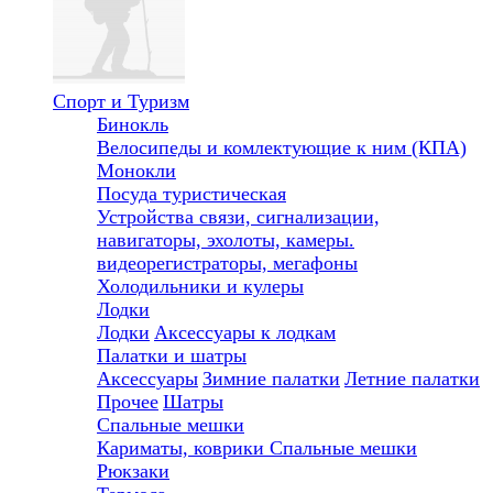
Спорт и Туризм
Бинокль
Велосипеды и комлектующие к ним (КПА)
Монокли
Посуда туристическая
Устройства связи, сигнализации,
навигаторы, эхолоты, камеры.
видеорегистраторы, мегафоны
Холодильники и кулеры
Лодки
Лодки
Аксессуары к лодкам
Палатки и шатры
Аксессуары
Зимние палатки
Летние палатки
Прочее
Шатры
Спальные мешки
Кариматы, коврики
Спальные мешки
Рюкзаки