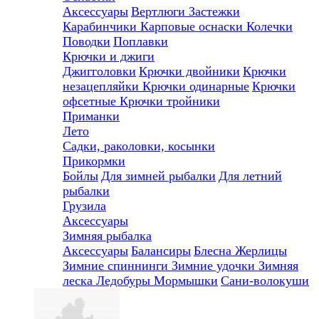
Аксессуары
Вертлюги
Застежки
Карабинчики
Карповые оснаски
Колечки
Поводки
Поплавки
Крючки и джиги
Джигголовки
Крючки двойники
Крючки
незацепляйки
Крючки одинарные
Крючки
офсетные
Крючки тройники
Приманки
Лето
Садки, раколовки, косынки
Прикормки
Бойлы
Для зимней рыбалки
Для летний
рыбалки
Грузила
Аксессуары
Зимняя рыбалка
Аксессуары
Балансиры
Блесна
Жерлицы
Зимние спиннинги
Зимние удочки
Зимняя
леска
Ледобуры
Мормышки
Сани-волокуши