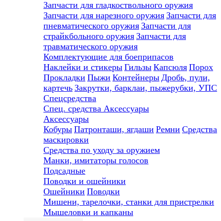
Запчасти для гладкоствольного оружия
Запчасти для нарезного оружия
Запчасти для
пневматического оружия
Запчасти для
страйкбольного оружия
Запчасти для
травматического оружия
Комплектующие для боеприпасов
Наклейки и стикеры
Гильзы
Капсюля
Порох
Прокладки
Пыжи
Контейнеры
Дробь, пули,
картечь
Закрутки, барклаи, пыжерубки, УПС
Спецсредства
Спец. средства
Аксессуары
Аксессуары
Кобуры
Патронташи, ягдаши
Ремни
Средства
маскировки
Средства по уходу за оружием
Манки, имитаторы голосов
Подсадные
Поводки и ошейники
Ошейники
Поводки
Мишени, тарелочки, станки для пристрелки
Мышеловки и капканы