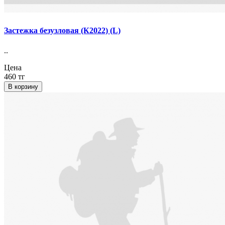
Застежка безузловая (К2022) (L)
..
Цена
460 тг
В корзину