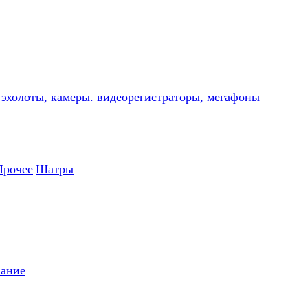
, эхолоты, камеры. видеорегистраторы, мегафоны
Прочее
Шатры
вание