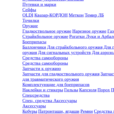
Путевки и марки
Сейфы
OLDI
Квазар-КОРДОН
Меткон
Темир ЛБ
Точилки
Оружие
Гладкоствольное оружие
Нарезное оружие
Газ
Страйкбольное оружие
Рогатки
Луки и Арбал
Боеприпасы
Баллончики
Для страйкбольного оружия
Для 
оружия
Для сигнальных устройств
Для аэрозо
Средства самообороны
Средства самообороны
Запчасти к оружию
Запчасти для гладкоствольного оружия
Запчас
для травматического оружия
Комплектующие для боеприпасов
Наклейки и стикеры
Гильзы
Капсюля
Порох
П
Спецсредства
Спец. средства
Аксессуары
Аксессуары
Кобуры
Патронташи, ягдаши
Ремни
Средства