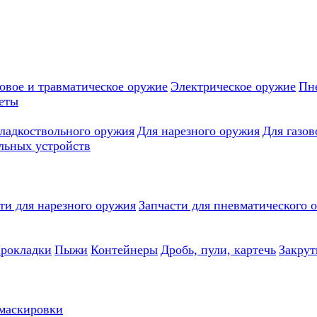
овое и травматическое оружие
Электрическое оружие
Пн
еты
гладкоствольного оружия
Для нарезного оружия
Для газов
льных устройств
ти для нарезного оружия
Запчасти для пневматического 
рокладки
Пыжи
Контейнеры
Дробь, пули, картечь
Закрут
 маскировки