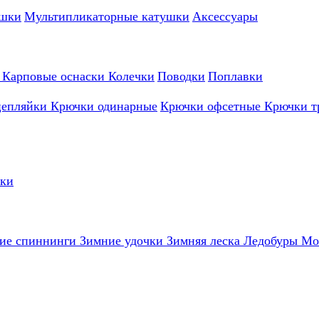
ушки
Мультипликаторные катушки
Аксессуары
и
Карповые оснаски
Колечки
Поводки
Поплавки
цепляйки
Крючки одинарные
Крючки офсетные
Крючки т
лки
ие спиннинги
Зимние удочки
Зимняя леска
Ледобуры
Мо