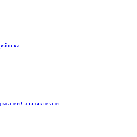
ройники
рмышки
Сани-волокуши