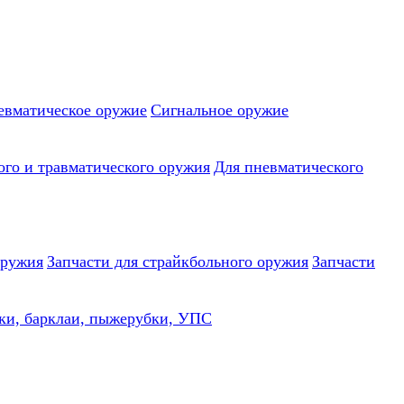
евматическое оружие
Сигнальное оружие
ого и травматического оружия
Для пневматического
оружия
Запчасти для страйкбольного оружия
Запчасти
ки, барклаи, пыжерубки, УПС