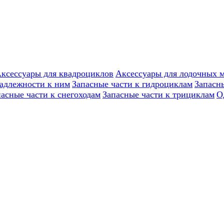
ксессуары для квадроциклов
Аксессуары для лодочных 
надлежности к ним
Запасные части к гидроциклам
Запасн
пасные части к снегоходам
Запасные части к трициклам
О