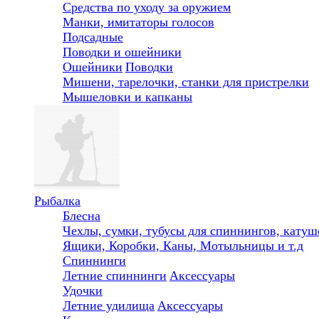
Средства по уходу за оружием
Манки, имитаторы голосов
Подсадные
Поводки и ошейники
Ошейники
Поводки
Мишени, тарелочки, станки для пристрелки
Мышеловки и капканы
Рыбалка
Блесна
Чехлы, сумки, тубусы для спиннингов, катуше
Ящики, Коробки, Каны, Мотыльницы и т.д
Спиннинги
Летние спиннинги
Аксессуары
Удочки
Летние удилища
Аксессуары