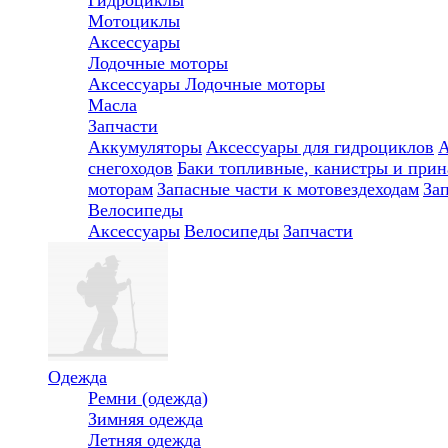
Мотоциклы
Аксессуары
Лодочные моторы
Аксессуары
Лодочные моторы
Масла
Запчасти
Аккумуляторы
Аксессуары для гидроциклов
А
снегоходов
Баки топливные, канистры и при
моторам
Запасные части к мотовездеходам
За
Велосипеды
Аксессуары
Велосипеды
Запчасти
Одежда
Ремни (одежда)
Зимняя одежда
Летняя одежда