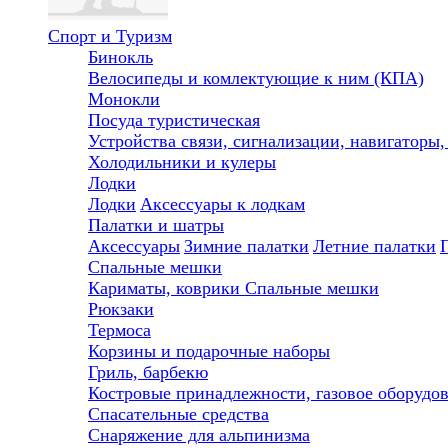
Спорт и Туризм
Бинокль
Велосипеды и комлектующие к ним (КПА)
Монокли
Посуда туристическая
Устройства связи, сигнализации, навигаторы
Холодильники и кулеры
Лодки
Лодки
Аксессуары к лодкам
Палатки и шатры
Аксессуары
Зимние палатки
Летние палатки
Спальные мешки
Кариматы, коврики
Спальные мешки
Рюкзаки
Термоса
Корзины и подарочные наборы
Гриль, барбекю
Костровые принадлежности, газовое оборудо
Спасательные средства
Снаряжение для альпинизма