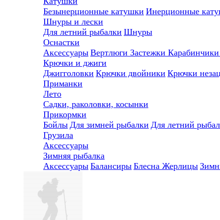
Катушки
Безынерционные катушки
Инерционные кат
Шнуры и лески
Для летний рыбалки
Шнуры
Оснастки
Аксессуары
Вертлюги
Застежки
Карабинчик
Крючки и джиги
Джигголовки
Крючки двойники
Крючки неза
Приманки
Лето
Садки, раколовки, косынки
Прикормки
Бойлы
Для зимней рыбалки
Для летний рыба
Грузила
Аксессуары
Зимняя рыбалка
Аксессуары
Балансиры
Блесна
Жерлицы
Зимн