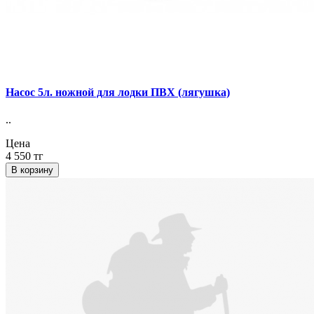
Насос 5л. ножной для лодки ПВХ (лягушка)
..
Цена
4 550 тг
В корзину