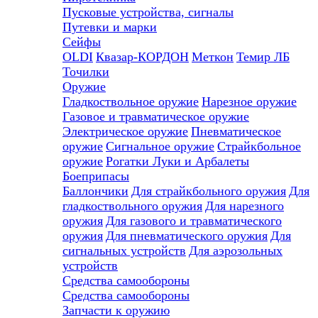
Пусковые устройства, сигналы
Путевки и марки
Сейфы
OLDI
Квазар-КОРДОН
Меткон
Темир ЛБ
Точилки
Оружие
Гладкоствольное оружие
Нарезное оружие
Газовое и травматическое оружие
Электрическое оружие
Пневматическое
оружие
Сигнальное оружие
Страйкбольное
оружие
Рогатки
Луки и Арбалеты
Боеприпасы
Баллончики
Для страйкбольного оружия
Для
гладкоствольного оружия
Для нарезного
оружия
Для газового и травматического
оружия
Для пневматического оружия
Для
сигнальных устройств
Для аэрозольных
устройств
Средства самообороны
Средства самообороны
Запчасти к оружию