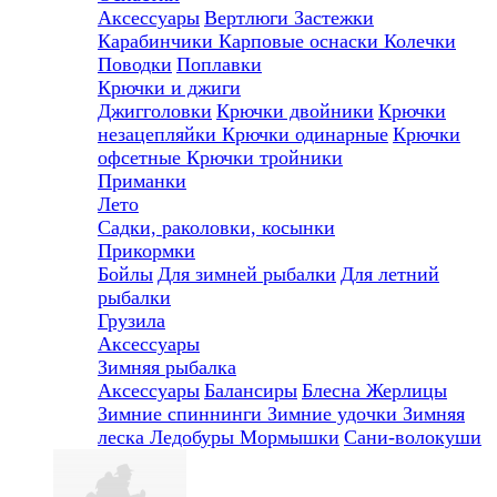
Аксессуары
Вертлюги
Застежки
Карабинчики
Карповые оснаски
Колечки
Поводки
Поплавки
Крючки и джиги
Джигголовки
Крючки двойники
Крючки
незацепляйки
Крючки одинарные
Крючки
офсетные
Крючки тройники
Приманки
Лето
Садки, раколовки, косынки
Прикормки
Бойлы
Для зимней рыбалки
Для летний
рыбалки
Грузила
Аксессуары
Зимняя рыбалка
Аксессуары
Балансиры
Блесна
Жерлицы
Зимние спиннинги
Зимние удочки
Зимняя
леска
Ледобуры
Мормышки
Сани-волокуши