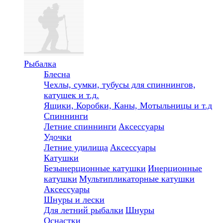
Рыбалка
Блесна
Чехлы, сумки, тубусы для спиннингов,
катушек и т.д.
Ящики, Коробки, Каны, Мотыльницы и т.д
Спиннинги
Летние спиннинги
Аксессуары
Удочки
Летние удилища
Аксессуары
Катушки
Безынерционные катушки
Инерционные
катушки
Мультипликаторные катушки
Аксессуары
Шнуры и лески
Для летний рыбалки
Шнуры
Оснастки