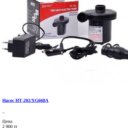
Насос НТ-202/XG668A
..
Цена
2 900 тг