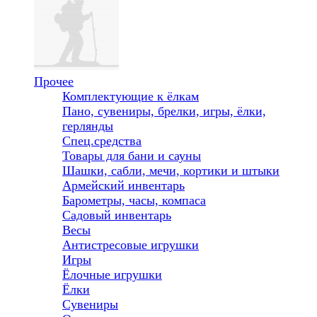
Прочее
Комплектующие к ёлкам
Пано, сувениры, брелки, игры, ёлки,
герлянды
Спец.средства
Товары для бани и сауны
Шашки, сабли, мечи, кортики и штыки
Армейский инвентарь
Барометры, часы, компаса
Садовый инвентарь
Весы
Антистресовые игрушки
Игры
Ёлочные игрушки
Ёлки
Сувениры