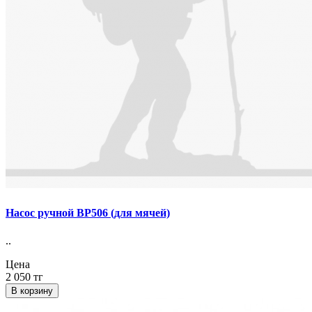
Насос ручной BP506 (для мячей)
..
Цена
2 050 тг
В корзину