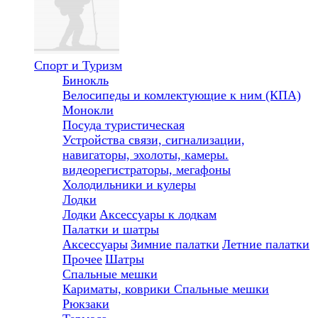
Спорт и Туризм
Бинокль
Велосипеды и комлектующие к ним (КПА)
Монокли
Посуда туристическая
Устройства связи, сигнализации,
навигаторы, эхолоты, камеры.
видеорегистраторы, мегафоны
Холодильники и кулеры
Лодки
Лодки
Аксессуары к лодкам
Палатки и шатры
Аксессуары
Зимние палатки
Летние палатки
Прочее
Шатры
Спальные мешки
Кариматы, коврики
Спальные мешки
Рюкзаки