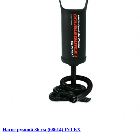
Насос ручной 36 см (68614) INTEX