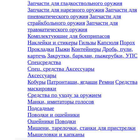
Запчасти для гладкоствольного оружия
Запчасти для нарезного оружия
Запчасти для
пневматического оружия
Запчасти для
страйкбольного оружия
Запчасти для
травматического оружия
Комплектующие для боеприпасов
Наклейки и стикеры
Гильзы
Капсюля
Порох
Прокладки
Пыжи
Контейнеры
Дробь, пули,
картечь
Закрутки, барклаи, пыжерубки, УПС
Спецсредства
Спец. средства
Аксессуары
Аксессуары
Кобуры
Патронташи, ягдаши
Ремни
Средства
маскировки
Средства по уходу за оружием
Манки, имитаторы голосов
Подсадные
Поводки и ошейники
Ошейники
Поводки
Мишени, тарелочки, станки для пристрелки
Мышеловки и капканы