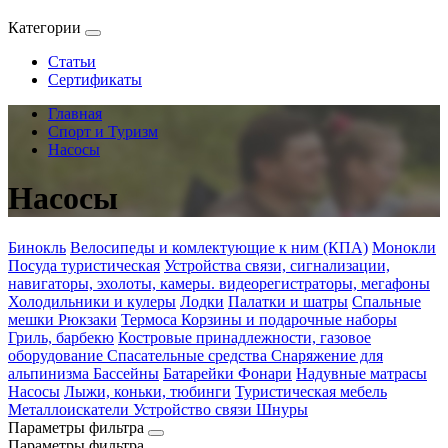
Категории
Статьи
Сертификаты
Главная
Спорт и Туризм
Насосы
Насосы
Бинокль
Велосипеды и комлектующие к ним (КПА)
Монокли
Посуда туристическая
Устройства связи, сигнализации,
навигаторы, эхолоты, камеры. видеорегистраторы, мегафоны
Холодильники и кулеры
Лодки
Палатки и шатры
Спальные
мешки
Рюкзаки
Термоса
Корзины и подарочные наборы
Гриль, барбекю
Костровые принадлежности, газовое
оборудование
Спасательные средства
Снаряжение для
альпинизма
Бассейны
Батарейки
Фонари
Надувные матрасы
Насосы
Лыжи, коньки, тюбинги
Туристическая мебель
Металлоискатели
Устройство связи
Шнуры
Параметры фильтра
Параметры фильтра