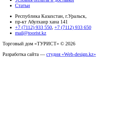
Статьи
Республика Казахстан, г.Уральск,
пр-кт Абулхаир хана 141
+7 (7112) 933 550
,
+7 (7112) 933 650
mail@toorist.kz
Торговый дом «ТУРИСТ» © 2026
Разработка сайта —
студия «Web-design.kz»