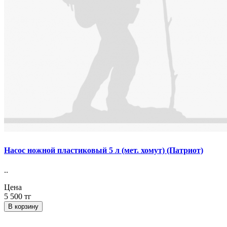
Насос ножной пластиковый 5 л (мет. хомут) (Патриот)
..
Цена
5 500 тг
В корзину