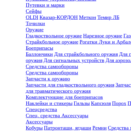
Путевки и марки
Сейфы
OLDI
Квазар-КОРДОН
Меткон
Темир ЛБ
Точилки
Оружие
Гладкоствольное оружие
Нарезное оружие
Газ
Страйкбольное оружие
Рогатки
Луки и Арбал
Боеприпасы
Баллончики
Для страйкбольного оружия
Для 
оружия
Для сигнальных устройств
Для аэрозо
Средства самообороны
Средства самообороны
Запчасти к оружию
Запчасти для гладкоствольного оружия
Запчас
для травматического оружия
Комплектующие для боеприпасов
Наклейки и стикеры
Гильзы
Капсюля
Порох
П
Спецсредства
Спец. средства
Аксессуары
Аксессуары
Кобуры
Патронташи, ягдаши
Ремни
Средства