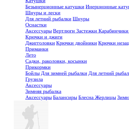
Катушки
Безынерционные катушки
Инерционные кат
Шнуры и лески
Для летний рыбалки
Шнуры
Оснастки
Аксессуары
Вертлюги
Застежки
Карабинчик
Крючки и джиги
Джигголовки
Крючки двойники
Крючки неза
Приманки
Лето
Садки, раколовки, косынки
Прикормки
Бойлы
Для зимней рыбалки
Для летний рыба
Грузила
Аксессуары
Зимняя рыбалка
Аксессуары
Балансиры
Блесна
Жерлицы
Зимн