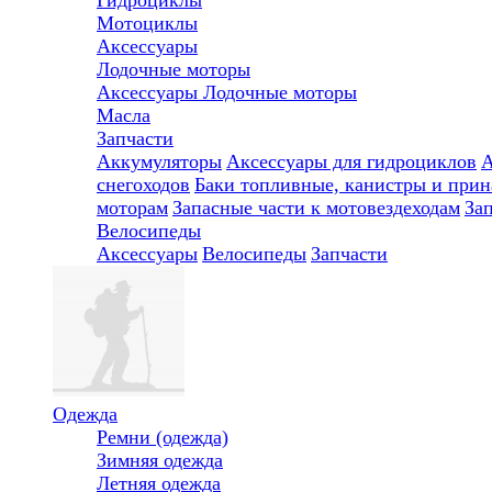
Мотоциклы
Аксессуары
Лодочные моторы
Аксессуары
Лодочные моторы
Масла
Запчасти
Аккумуляторы
Аксессуары для гидроциклов
А
снегоходов
Баки топливные, канистры и при
моторам
Запасные части к мотовездеходам
За
Велосипеды
Аксессуары
Велосипеды
Запчасти
Одежда
Ремни (одежда)
Зимняя одежда
Летняя одежда