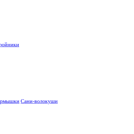
ройники
рмышки
Сани-волокуши