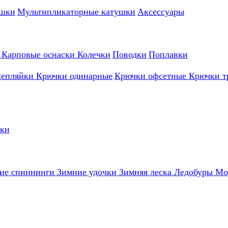
ушки
Мультипликаторные катушки
Аксессуары
и
Карповые оснаски
Колечки
Поводки
Поплавки
цепляйки
Крючки одинарные
Крючки офсетные
Крючки т
лки
ие спиннинги
Зимние удочки
Зимняя леска
Ледобуры
Мо