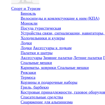
Спорт и Туризм
Бинокль
Велосипеды и комлектующие к ним (КПА)
Монокли
Посуда туристическая
Устройства связи, сигнализации, навигаторы
Холодильники и кулеры
Лодки
Лодки
Аксессуары к лодкам
Палатки и шатры
Аксессуары
Зимние палатки
Летние палатки
Спальные мешки
Кариматы, коврики
Спальные мешки
Рюкзаки
Термоса
Корзины и подарочные наборы
Гриль, барбекю
Костровые принадлежности, газовое оборудо
Спасательные средства
Снаряжение для альпинизма