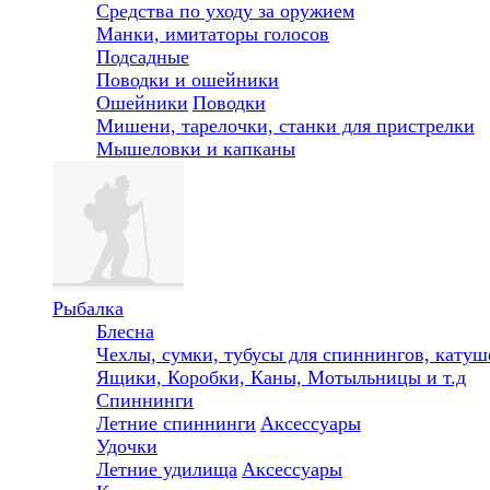
Средства по уходу за оружием
Манки, имитаторы голосов
Подсадные
Поводки и ошейники
Ошейники
Поводки
Мишени, тарелочки, станки для пристрелки
Мышеловки и капканы
Рыбалка
Блесна
Чехлы, сумки, тубусы для спиннингов, катуше
Ящики, Коробки, Каны, Мотыльницы и т.д
Спиннинги
Летние спиннинги
Аксессуары
Удочки
Летние удилища
Аксессуары