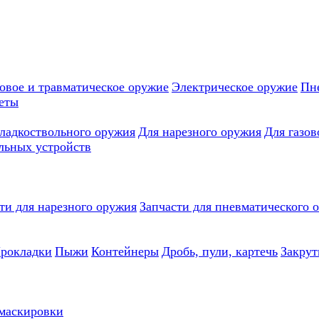
овое и травматическое оружие
Электрическое оружие
Пн
еты
гладкоствольного оружия
Для нарезного оружия
Для газов
льных устройств
ти для нарезного оружия
Запчасти для пневматического 
рокладки
Пыжи
Контейнеры
Дробь, пули, картечь
Закрут
 маскировки