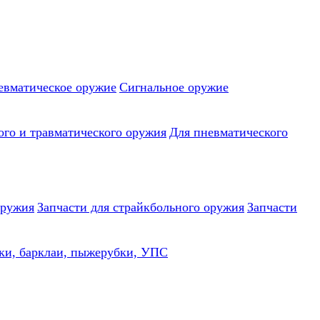
евматическое оружие
Сигнальное оружие
ого и травматического оружия
Для пневматического
оружия
Запчасти для страйкбольного оружия
Запчасти
ки, барклаи, пыжерубки, УПС