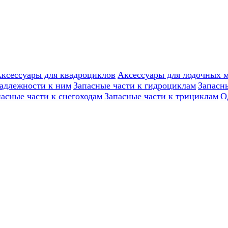
ксессуары для квадроциклов
Аксессуары для лодочных 
надлежности к ним
Запасные части к гидроциклам
Запасн
пасные части к снегоходам
Запасные части к трициклам
О