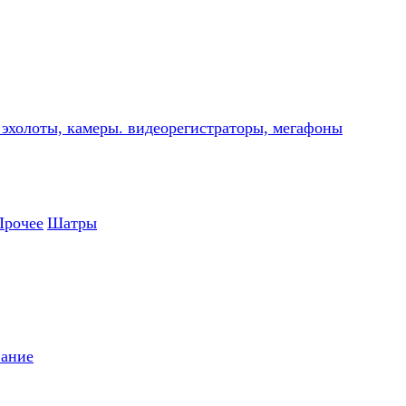
, эхолоты, камеры. видеорегистраторы, мегафоны
Прочее
Шатры
вание