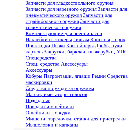
Запчасти для гладкоствольного оружия
Запчасти для нарезного оружия
Запчасти для
пневматического оружия
Запчасти для
страйкбольного оружия
Запчасти для
травматического оружия
Комплектующие для боеприпасов
Наклейки и стикеры
Гильзы
Капсюля
Порох
Прокладки
Пыжи
Контейнеры
Дробь, пули,
картечь
Закрутки, барклаи, пыжерубки, УПС
Спецсредства
Спец. средства
Аксессуары
Аксессуары
Кобуры
Патронташи, ягдаши
Ремни
Средства
маскировки
Средства по уходу за оружием
Манки, имитаторы голосов
Подсадные
Поводки и ошейники
Ошейники
Поводки
Мишени, тарелочки, станки для пристрелки
Мышеловки и капканы