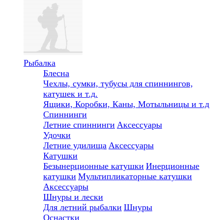
Рыбалка
Блесна
Чехлы, сумки, тубусы для спиннингов,
катушек и т.д.
Ящики, Коробки, Каны, Мотыльницы и т.д
Спиннинги
Летние спиннинги
Аксессуары
Удочки
Летние удилища
Аксессуары
Катушки
Безынерционные катушки
Инерционные
катушки
Мультипликаторные катушки
Аксессуары
Шнуры и лески
Для летний рыбалки
Шнуры
Оснастки