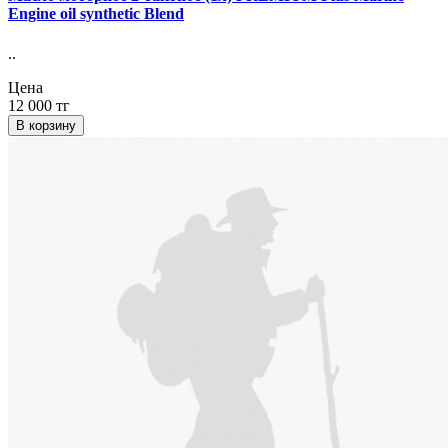
Engine oil synthetic Blend
..
Цена
12 000 тг
В корзину