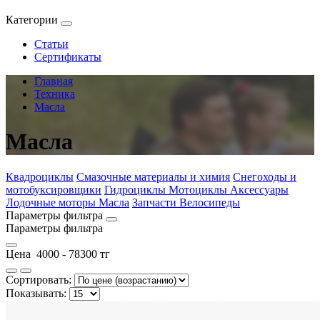
Категории
Статьи
Сертификаты
Главная
Техника
Масла
Масла
Квадроциклы
Смазочные материалы и химия
Снегоходы и
мотобуксировщики
Гидроциклы
Мотоциклы
Аксессуары
Лодочные моторы
Масла
Запчасти
Велосипеды
Параметры фильтра
Параметры фильтра
Цена
4000
-
78300
тг
Сортировать:
Показывать: