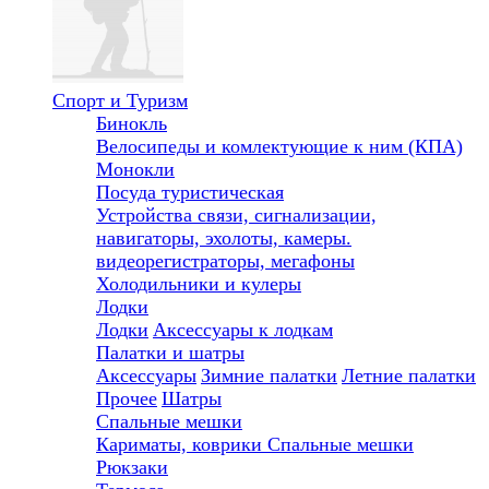
Спорт и Туризм
Бинокль
Велосипеды и комлектующие к ним (КПА)
Монокли
Посуда туристическая
Устройства связи, сигнализации,
навигаторы, эхолоты, камеры.
видеорегистраторы, мегафоны
Холодильники и кулеры
Лодки
Лодки
Аксессуары к лодкам
Палатки и шатры
Аксессуары
Зимние палатки
Летние палатки
Прочее
Шатры
Спальные мешки
Кариматы, коврики
Спальные мешки
Рюкзаки