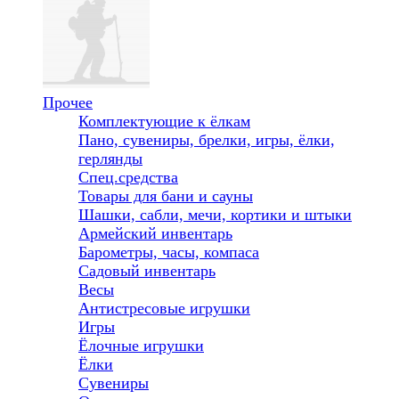
Прочее
Комплектующие к ёлкам
Пано, сувениры, брелки, игры, ёлки,
герлянды
Спец.средства
Товары для бани и сауны
Шашки, сабли, мечи, кортики и штыки
Армейский инвентарь
Барометры, часы, компаса
Садовый инвентарь
Весы
Антистресовые игрушки
Игры
Ёлочные игрушки
Ёлки
Сувениры