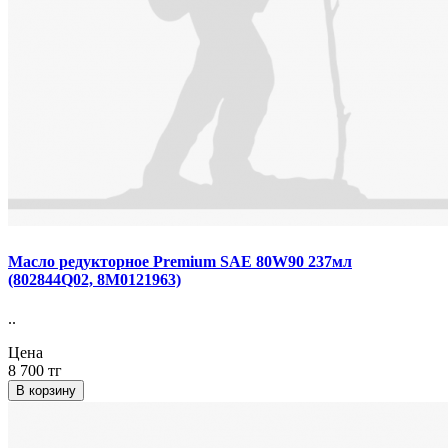
Масло редукторное Premium SAE 80W90 237мл
(802844Q02, 8М0121963)
..
Цена
8 700 тг
В корзину