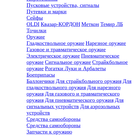
Пусковые устройства, сигналы
Путевки и марки
Сейфы
OLDI
Квазар-КОРДОН
Меткон
Темир ЛБ
Точилки
Оружие
Гладкоствольное оружие
Нарезное оружие
Газовое и травматическое оружие
Электрическое оружие
Пневматическое
оружие
Сигнальное оружие
Страйкбольное
оружие
Рогатки
Луки и Арбалеты
Боеприпасы
Баллончики
Для страйкбольного оружия
Для
гладкоствольного оружия
Для нарезного
оружия
Для газового и травматического
оружия
Для пневматического оружия
Для
сигнальных устройств
Для аэрозольных
устройств
Средства самообороны
Средства самообороны
Запчасти к оружию