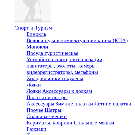
Спорт и Туризм
Бинокль
Велосипеды и комлектующие к ним (КПА)
Монокли
Посуда туристическая
Устройства связи, сигнализации,
навигаторы, эхолоты, камеры.
видеорегистраторы, мегафоны
Холодильники и кулеры
Лодки
Лодки
Аксессуары к лодкам
Палатки и шатры
Аксессуары
Зимние палатки
Летние палатки
Прочее
Шатры
Спальные мешки
Кариматы, коврики
Спальные мешки
Рюкзаки