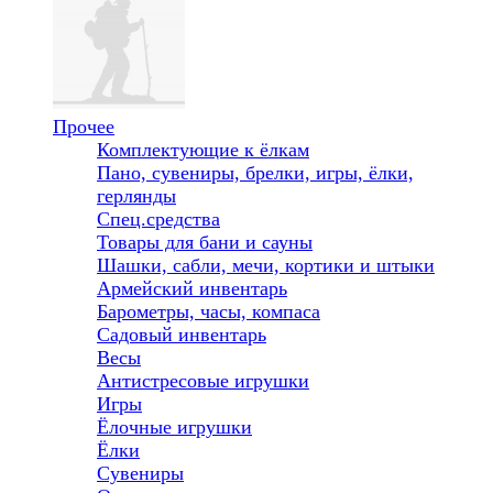
Прочее
Комплектующие к ёлкам
Пано, сувениры, брелки, игры, ёлки,
герлянды
Спец.средства
Товары для бани и сауны
Шашки, сабли, мечи, кортики и штыки
Армейский инвентарь
Барометры, часы, компаса
Садовый инвентарь
Весы
Антистресовые игрушки
Игры
Ёлочные игрушки
Ёлки
Сувениры