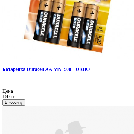
Батарейка Duracell АА MN1500 TURBO
..
Цена
160 тг
В корзину