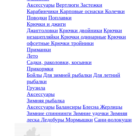
Аксессуары
Вертлюги
Застежки
Карабинчики
Карповые оснаски
Колечки
Поводки
Поплавки
Крючки и джиги
Джигголовки
Крючки двойники
Крючки
незацепляйки
Крючки одинарные
Крючки
офсетные
Крючки тройники
Приманки
Лето
Садки, раколовки, косынки
Прикормки
Бойлы
Для зимней рыбалки
Для летний
рыбалки
Грузила
Аксессуары
Зимняя рыбалка
Аксессуары
Балансиры
Блесна
Жерлицы
Зимние спиннинги
Зимние удочки
Зимняя
леска
Ледобуры
Мормышки
Сани-волокуши