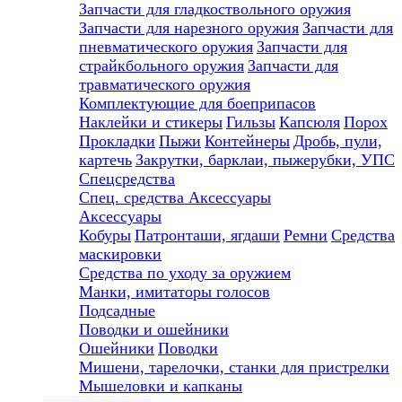
Запчасти для гладкоствольного оружия
Запчасти для нарезного оружия
Запчасти для
пневматического оружия
Запчасти для
страйкбольного оружия
Запчасти для
травматического оружия
Комплектующие для боеприпасов
Наклейки и стикеры
Гильзы
Капсюля
Порох
Прокладки
Пыжи
Контейнеры
Дробь, пули,
картечь
Закрутки, барклаи, пыжерубки, УПС
Спецсредства
Спец. средства
Аксессуары
Аксессуары
Кобуры
Патронташи, ягдаши
Ремни
Средства
маскировки
Средства по уходу за оружием
Манки, имитаторы голосов
Подсадные
Поводки и ошейники
Ошейники
Поводки
Мишени, тарелочки, станки для пристрелки
Мышеловки и капканы