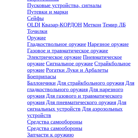
Пусковые устройства, сигналы
Путевки и марки
Сейфы
OLDI
Квазар-КОРДОН
Меткон
Темир ЛБ
Точилки
Оружие
Гладкоствольное оружие
Нарезное оружие
Газовое и травматическое оружие
Электрическое оружие
Пневматическое
оружие
Сигнальное оружие
Страйкбольное
оружие
Рогатки
Луки и Арбалеты
Боеприпасы
Баллончики
Для страйкбольного оружия
Для
гладкоствольного оружия
Для нарезного
оружия
Для газового и травматического
оружия
Для пневматического оружия
Для
сигнальных устройств
Для аэрозольных
устройств
Средства самообороны
Средства самообороны
Запчасти к оружию