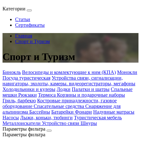
Категории
Статьи
Сертификаты
Главная
Спорт и Туризм
Спорт и Туризм
Бинокль
Велосипеды и комлектующие к ним (КПА)
Монокли
Посуда туристическая
Устройства связи, сигнализации,
навигаторы, эхолоты, камеры. видеорегистраторы, мегафоны
Холодильники и кулеры
Лодки
Палатки и шатры
Спальные
мешки
Рюкзаки
Термоса
Корзины и подарочные наборы
Гриль, барбекю
Костровые принадлежности, газовое
оборудование
Спасательные средства
Снаряжение для
альпинизма
Бассейны
Батарейки
Фонари
Надувные матрасы
Насосы
Лыжи, коньки, тюбинги
Туристическая мебель
Металлоискатели
Устройство связи
Шнуры
Параметры фильтра
Параметры фильтра