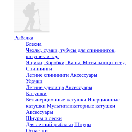
Рыбалка
Блесна
Чехлы, сумки, тубусы для спиннингов,
катушек и т.д.
Ящики, Коробки, Каны, Мотыльницы и т.д
Спиннинги
Летние спиннинги
Аксессуары
Удочки
Летние удилища
Аксессуары
Катушки
Безынерционные катушки
Инерционные
катушки
Мультипликаторные катушки
Аксессуары
Шнуры и лески
Для летний рыбалки
Шнуры
Оснастки