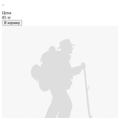
..
Цена
85 тг
В корзину