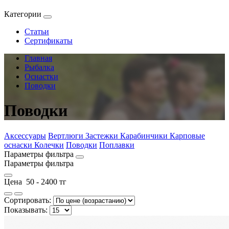
Категории
Статьи
Сертификаты
Главная
Рыбалка
Оснастки
Поводки
Поводки
Аксессуары
Вертлюги
Застежки
Карабинчики
Карповые
оснаски
Колечки
Поводки
Поплавки
Параметры фильтра
Параметры фильтра
Цена
50
-
2400
тг
Сортировать:
Показывать: