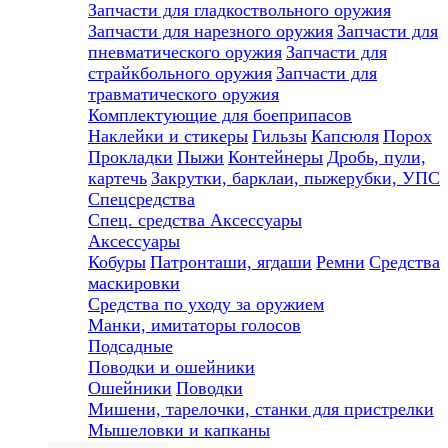
Запчасти для гладкоствольного оружия
Запчасти для нарезного оружия
Запчасти для
пневматического оружия
Запчасти для
страйкбольного оружия
Запчасти для
травматического оружия
Комплектующие для боеприпасов
Наклейки и стикеры
Гильзы
Капсюля
Порох
Прокладки
Пыжи
Контейнеры
Дробь, пули,
картечь
Закрутки, барклаи, пыжерубки, УПС
Спецсредства
Спец. средства
Аксессуары
Аксессуары
Кобуры
Патронташи, ягдаши
Ремни
Средства
маскировки
Средства по уходу за оружием
Манки, имитаторы голосов
Подсадные
Поводки и ошейники
Ошейники
Поводки
Мишени, тарелочки, станки для пристрелки
Мышеловки и капканы