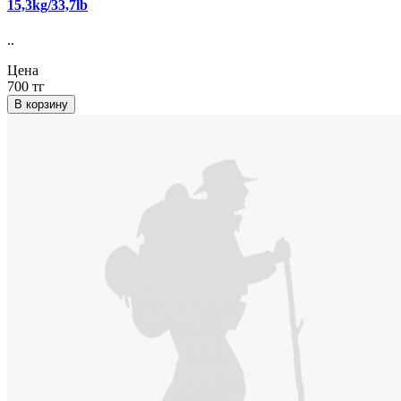
15,3kg/33,7lb
..
Цена
700 тг
В корзину