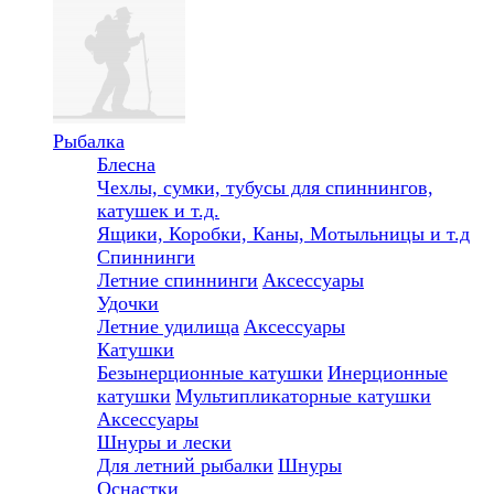
Рыбалка
Блесна
Чехлы, сумки, тубусы для спиннингов,
катушек и т.д.
Ящики, Коробки, Каны, Мотыльницы и т.д
Спиннинги
Летние спиннинги
Аксессуары
Удочки
Летние удилища
Аксессуары
Катушки
Безынерционные катушки
Инерционные
катушки
Мультипликаторные катушки
Аксессуары
Шнуры и лески
Для летний рыбалки
Шнуры
Оснастки