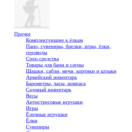
Прочее
Комплектующие к ёлкам
Пано, сувениры, брелки, игры, ёлки,
герлянды
Спец.средства
Товары для бани и сауны
Шашки, сабли, мечи, кортики и штыки
Армейский инвентарь
Барометры, часы, компаса
Садовый инвентарь
Весы
Антистресовые игрушки
Игры
Ёлочные игрушки
Ёлки
Сувениры