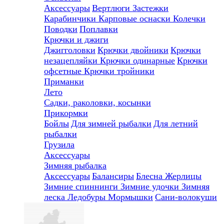
Аксессуары
Вертлюги
Застежки
Карабинчики
Карповые оснаски
Колечки
Поводки
Поплавки
Крючки и джиги
Джигголовки
Крючки двойники
Крючки
незацепляйки
Крючки одинарные
Крючки
офсетные
Крючки тройники
Приманки
Лето
Садки, раколовки, косынки
Прикормки
Бойлы
Для зимней рыбалки
Для летний
рыбалки
Грузила
Аксессуары
Зимняя рыбалка
Аксессуары
Балансиры
Блесна
Жерлицы
Зимние спиннинги
Зимние удочки
Зимняя
леска
Ледобуры
Мормышки
Сани-волокуши