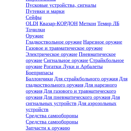
Пусковые устройства, сигналы
Путевки и марки
Сейфы
OLDI
Квазар-КОРДОН
Меткон
Темир ЛБ
Точилки
Оружие
Гладкоствольное оружие
Нарезное оружие
Газовое и травматическое оружие
Электрическое оружие
Пневматическое
оружие
Сигнальное оружие
Страйкбольное
оружие
Рогатки
Луки и Арбалеты
Боеприпасы
Баллончики
Для страйкбольного оружия
Для
гладкоствольного оружия
Для нарезного
оружия
Для газового и травматического
оружия
Для пневматического оружия
Для
сигнальных устройств
Для аэрозольных
устройств
Средства самообороны
Средства самообороны
Запчасти к оружию