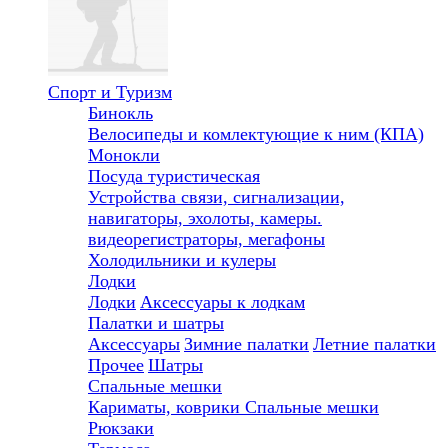
Спорт и Туризм
Бинокль
Велосипеды и комлектующие к ним (КПА)
Монокли
Посуда туристическая
Устройства связи, сигнализации,
навигаторы, эхолоты, камеры.
видеорегистраторы, мегафоны
Холодильники и кулеры
Лодки
Лодки
Аксессуары к лодкам
Палатки и шатры
Аксессуары
Зимние палатки
Летние палатки
Прочее
Шатры
Спальные мешки
Кариматы, коврики
Спальные мешки
Рюкзаки