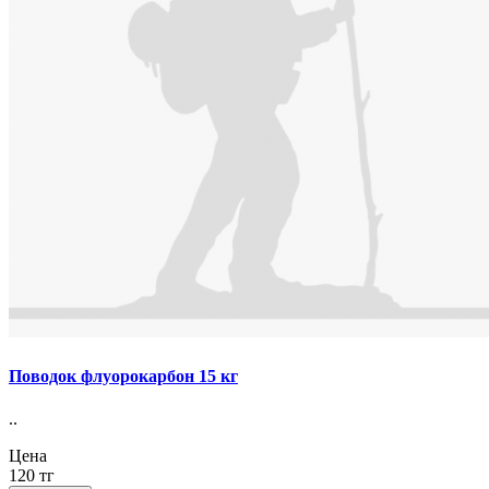
Поводок флуорокарбон 15 кг
..
Цена
120 тг