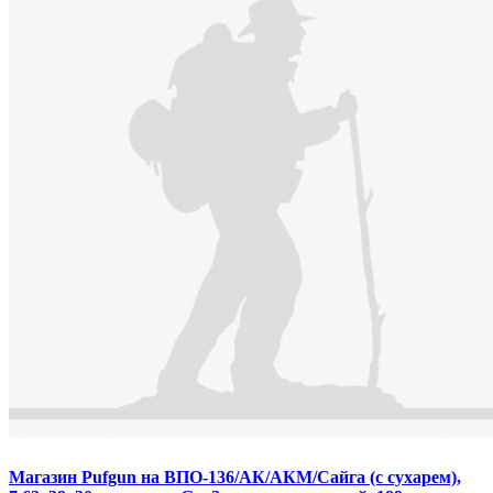
Магазин Pufgun на ВПО-136/АК/АКМ/Сайга (с сухарем),