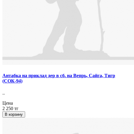
Антабка на приклад дер в сб. на Вепрь, Сайга, Тигр
(СОК-94)
..
Цена
2 250 тг
В корзину