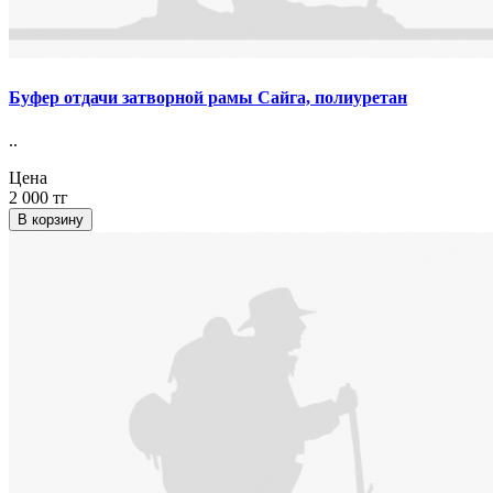
Буфер отдачи затворной рамы Сайга, полиуретан
..
Цена
2 000 тг
В корзину