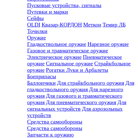
Пусковые устройства, сигналы
Путевки и марки
Сейфы
OLDI
Квазар-КОРДОН
Меткон
Темир ЛБ
Точилки
Оружие
Гладкоствольное оружие
Нарезное оружие
Газовое и травматическое оружие
Электрическое оружие
Пневматическое
оружие
Сигнальное оружие
Страйкбольное
оружие
Рогатки
Луки и Арбалеты
Боеприпасы
Баллончики
Для страйкбольного оружия
Для
гладкоствольного оружия
Для нарезного
оружия
Для газового и травматического
оружия
Для пневматического оружия
Для
сигнальных устройств
Для аэрозольных
устройств
Средства самообороны
Средства самообороны
Запчасти к оружию