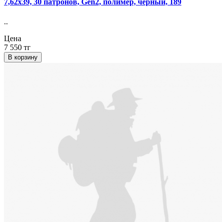
7,62х39, 30 патронов, Gen2, полимер, черный, 189
..
Цена
7 550 тг
В корзину