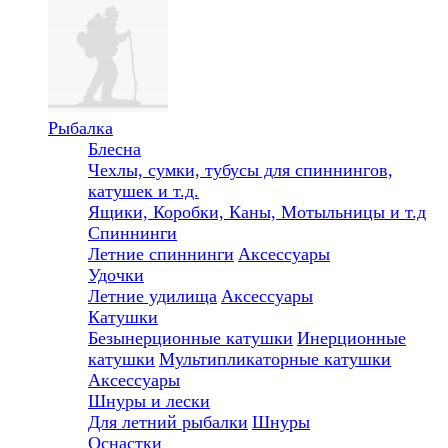
Рыбалка
Блесна
Чехлы, сумки, тубусы для спиннингов,
катушек и т.д.
Ящики, Коробки, Каны, Мотыльницы и т.д
Спиннинги
Летние спиннинги
Аксессуары
Удочки
Летние удилища
Аксессуары
Катушки
Безынерционные катушки
Инерционные
катушки
Мультипликаторные катушки
Аксессуары
Шнуры и лески
Для летний рыбалки
Шнуры
Оснастки