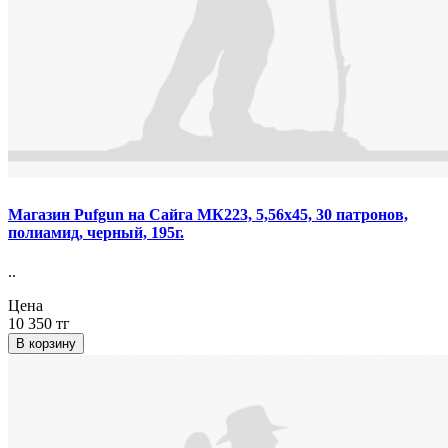
Магазин Pufgun на Сайга МК223, 5,56х45, 30 патронов,
полиамид, черный, 195г.
..
Цена
10 350 тг
В корзину