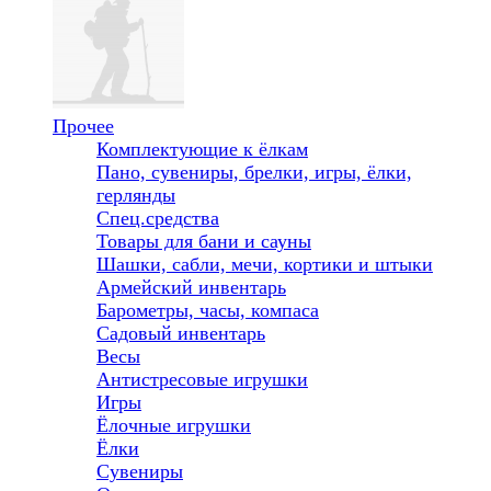
Прочее
Комплектующие к ёлкам
Пано, сувениры, брелки, игры, ёлки,
герлянды
Спец.средства
Товары для бани и сауны
Шашки, сабли, мечи, кортики и штыки
Армейский инвентарь
Барометры, часы, компаса
Садовый инвентарь
Весы
Антистресовые игрушки
Игры
Ёлочные игрушки
Ёлки
Сувениры