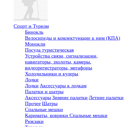
Спорт и Туризм
Бинокль
Велосипеды и комлектующие к ним (КПА)
Монокли
Посуда туристическая
Устройства связи, сигнализации,
навигаторы, эхолоты, камеры.
видеорегистраторы, мегафоны
Холодильники и кулеры
Лодки
Лодки
Аксессуары к лодкам
Палатки и шатры
Аксессуары
Зимние палатки
Летние палатки
Прочее
Шатры
Спальные мешки
Кариматы, коврики
Спальные мешки
Рюкзаки