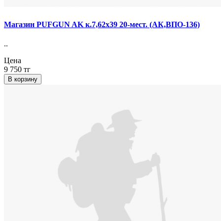
Магазин PUFGUN AK к.7,62х39 20-мест. (АК,ВПО-136)
..
Цена
9 750 тг
В корзину