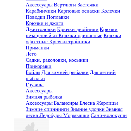
Аксессуары
Вертлюги
Застежки
Карабинчики
Карповые оснаски
Колечки
Поводки
Поплавки
Крючки и джиги
Джигголовки
Крючки двойники
Крючки
незацепляйки
Крючки одинарные
Крючки
офсетные
Крючки тройники
Приманки
Лето
Садки, раколовки, косынки
Прикормки
Бойлы
Для зимней рыбалки
Для летний
рыбалки
Грузила
Аксессуары
Зимняя рыбалка
Аксессуары
Балансиры
Блесна
Жерлицы
Зимние спиннинги
Зимние удочки
Зимняя
леска
Ледобуры
Мормышки
Сани-волокуши