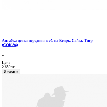
Антабка цевья передняя в сб. на Вепрь, Сайга, Тигр
(СОК-94)
..
Цена
2 650 тг
В корзину