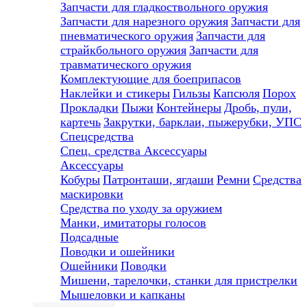
Запчасти для гладкоствольного оружия
Запчасти для нарезного оружия
Запчасти для
пневматического оружия
Запчасти для
страйкбольного оружия
Запчасти для
травматического оружия
Комплектующие для боеприпасов
Наклейки и стикеры
Гильзы
Капсюля
Порох
Прокладки
Пыжи
Контейнеры
Дробь, пули,
картечь
Закрутки, барклаи, пыжерубки, УПС
Спецсредства
Спец. средства
Аксессуары
Аксессуары
Кобуры
Патронташи, ягдаши
Ремни
Средства
маскировки
Средства по уходу за оружием
Манки, имитаторы голосов
Подсадные
Поводки и ошейники
Ошейники
Поводки
Мишени, тарелочки, станки для пристрелки
Мышеловки и капканы