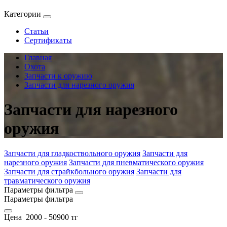
Категории
Статьи
Сертификаты
Главная
Охота
Запчасти к оружию
Запчасти для нарезного оружия
Запчасти для нарезного
оружия
Запчасти для гладкоствольного оружия
Запчасти для
нарезного оружия
Запчасти для пневматического оружия
Запчасти для страйкбольного оружия
Запчасти для
травматического оружия
Параметры фильтра
Параметры фильтра
Цена
2000
-
50900
тг