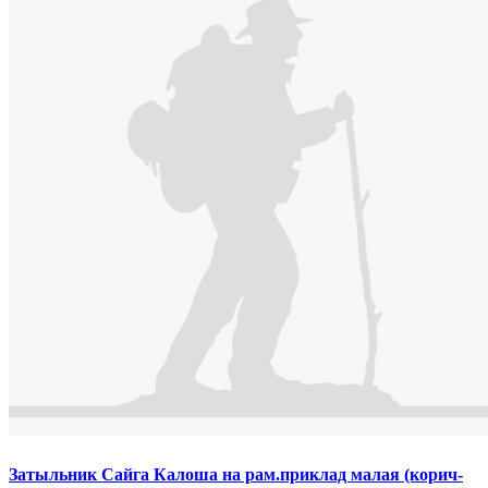
Затыльник Сайга Калоша на рам.приклад малая (корич-