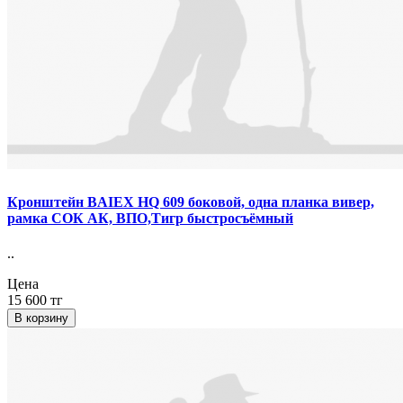
Кронштейн BAIEX HQ 609 боковой, одна планка вивер,
рамка СОК АК, ВПО,Тигр быстросъёмный
..
Цена
15 600 тг
В корзину