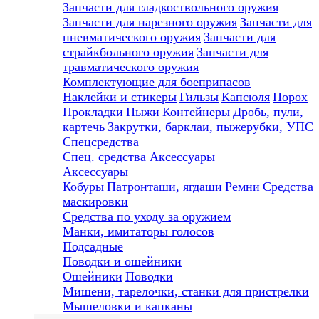
Запчасти для гладкоствольного оружия
Запчасти для нарезного оружия
Запчасти для
пневматического оружия
Запчасти для
страйкбольного оружия
Запчасти для
травматического оружия
Комплектующие для боеприпасов
Наклейки и стикеры
Гильзы
Капсюля
Порох
Прокладки
Пыжи
Контейнеры
Дробь, пули,
картечь
Закрутки, барклаи, пыжерубки, УПС
Спецсредства
Спец. средства
Аксессуары
Аксессуары
Кобуры
Патронташи, ягдаши
Ремни
Средства
маскировки
Средства по уходу за оружием
Манки, имитаторы голосов
Подсадные
Поводки и ошейники
Ошейники
Поводки
Мишени, тарелочки, станки для пристрелки
Мышеловки и капканы