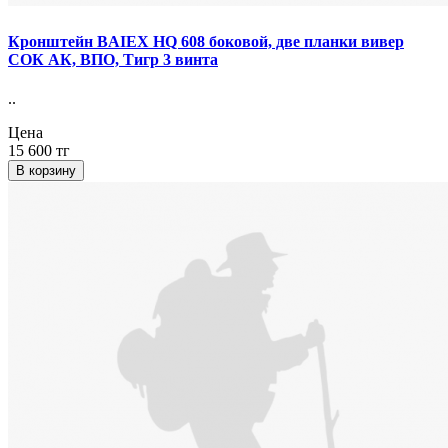
Кронштейн BAIEX HQ 608 боковой, две планки вивер
СОК АК, ВПО, Тигр 3 винта
..
Цена
15 600 тг
В корзину