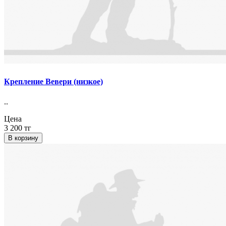
Крепление Вевери (низкое)
..
Цена
3 200 тг
В корзину