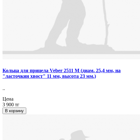
Кольца для прицела Veber 2511 M (диам. 25,4 мм, на
"ласточкин хвост" 11 мм, высота 23 мм.)
..
Цена
3 900 тг
В корзину