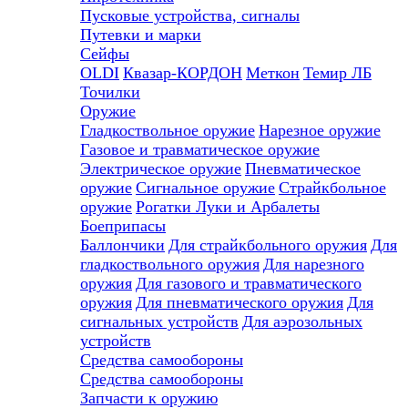
Пусковые устройства, сигналы
Путевки и марки
Сейфы
OLDI
Квазар-КОРДОН
Меткон
Темир ЛБ
Точилки
Оружие
Гладкоствольное оружие
Нарезное оружие
Газовое и травматическое оружие
Электрическое оружие
Пневматическое
оружие
Сигнальное оружие
Страйкбольное
оружие
Рогатки
Луки и Арбалеты
Боеприпасы
Баллончики
Для страйкбольного оружия
Для
гладкоствольного оружия
Для нарезного
оружия
Для газового и травматического
оружия
Для пневматического оружия
Для
сигнальных устройств
Для аэрозольных
устройств
Средства самообороны
Средства самообороны
Запчасти к оружию