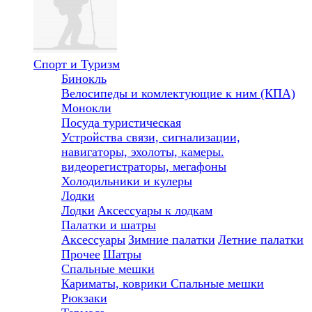
Спорт и Туризм
Бинокль
Велосипеды и комлектующие к ним (КПА)
Монокли
Посуда туристическая
Устройства связи, сигнализации,
навигаторы, эхолоты, камеры.
видеорегистраторы, мегафоны
Холодильники и кулеры
Лодки
Лодки
Аксессуары к лодкам
Палатки и шатры
Аксессуары
Зимние палатки
Летние палатки
Прочее
Шатры
Спальные мешки
Кариматы, коврики
Спальные мешки
Рюкзаки