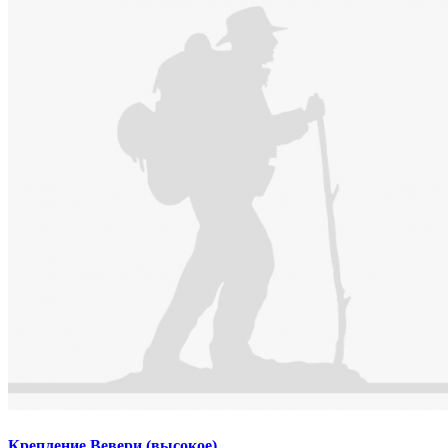
Крепление Вевери (высокое)