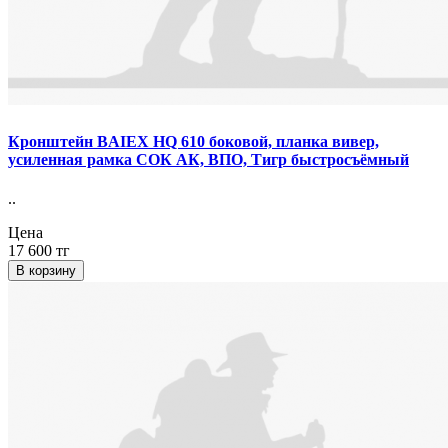
Кронштейн BAIEX HQ 610 боковой, планка вивер,
усиленная рамка СОК АК, ВПО, Тигр быстросъёмный
..
Цена
17 600 тг
В корзину