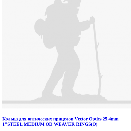
Кольца для оптических прицелов Vector Optics 25.4mm
1"STEEL MEDIUM QD WEAVER RINGS(Q)