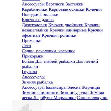
Аксессуары
Вертлюги
Застежки
Карабинчики
Карповые оснаски
Колечки
Поводки
Поплавки
Крючки и джиги
Джигголовки
Крючки двойники
Крючки
незацепляйки
Крючки одинарные
Крючки
офсетные
Крючки тройники
Приманки
Лето
Садки, раколовки, косынки
Прикормки
Бойлы
Для зимней рыбалки
Для летний
рыбалки
Грузила
Аксессуары
Зимняя рыбалка
Аксессуары
Балансиры
Блесна
Жерлицы
Зимние спиннинги
Зимние удочки
Зимняя
леска
Ледобуры
Мормышки
Сани-волокуши