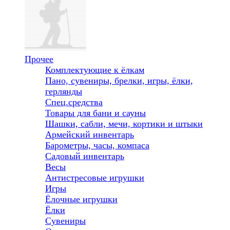
Прочее
Комплектующие к ёлкам
Пано, сувениры, брелки, игры, ёлки,
герлянды
Спец.средства
Товары для бани и сауны
Шашки, сабли, мечи, кортики и штыки
Армейский инвентарь
Барометры, часы, компаса
Садовый инвентарь
Весы
Антистресовые игрушки
Игры
Ёлочные игрушки
Ёлки
Сувениры