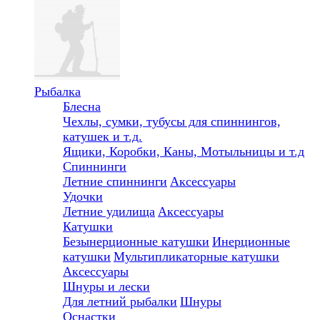
Рыбалка
Блесна
Чехлы, сумки, тубусы для спиннингов,
катушек и т.д.
Ящики, Коробки, Каны, Мотыльницы и т.д
Спиннинги
Летние спиннинги
Аксессуары
Удочки
Летние удилища
Аксессуары
Катушки
Безынерционные катушки
Инерционные
катушки
Мультипликаторные катушки
Аксессуары
Шнуры и лески
Для летний рыбалки
Шнуры
Оснастки