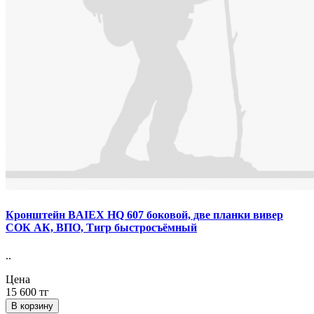
Кронштейн BAIEX HQ 607 боковой, две планки вивер
СОК АК, ВПО, Тигр быстросъёмный
..
Цена
15 600 тг
В корзину